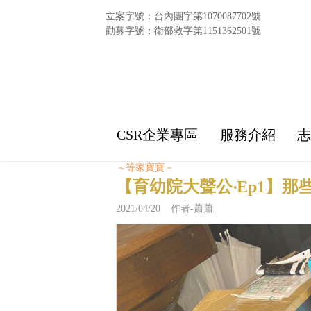
立案字號：台內團字第1070087702號
勸募字號：衛部救字第1151362501號
CSR企業專區
服務介紹
－等家寶寶－
【育幼院大聲公‧Ep1】那
2021/04/20 作者-蕭蕭