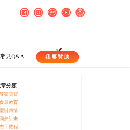
常見Q&A
文章分類
 等家寶寶
 食農教育
 聖誕傳情
 圓夢計畫
 志工旅程