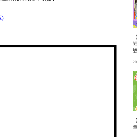
）
拒）
20