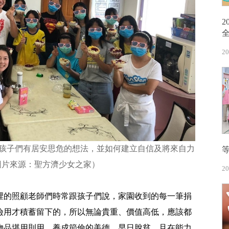
20
孩子們有居安思危的想法，並如何建立自信及將來自力
圖片來源：聖方濟少女之家）
20
裡的照顧老師們時常跟孩子們說，家園收到的每一筆捐
儉用才積蓄留下的，所以無論貴重、價值高低，應該都
物品堪用則用，養成節儉的美德，早日脫貧，且在能力