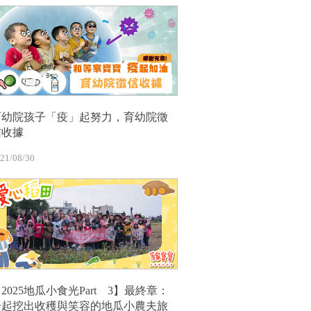
育幼院孩子「疫」起努力，育幼院徵
信收據
21/08/30
2025地瓜小食光Part 3】最終章：
一起挖出收穫與笑容的地瓜小農夫旅