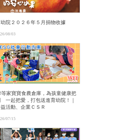
育幼院２０２６年５月捐物收據
26/08/03
📦等家寶寶食農倉庫，為孩童健康把
關 一起把愛，打包送進育幼院！｜
公益活動、企業ＣＳＲ
26/07/15