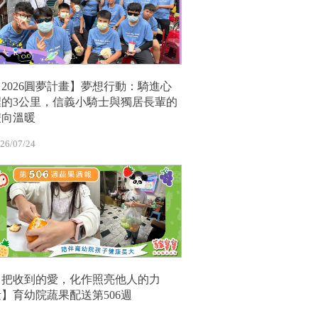
【2026圓夢計畫】夢想行動：騎進心
裡的3公里，信義小騎士與獨居長輩的
雙向溫暖
26/07/24
【把收到的愛，化作照亮他人的力
量】育幼院蔬果配送第506週