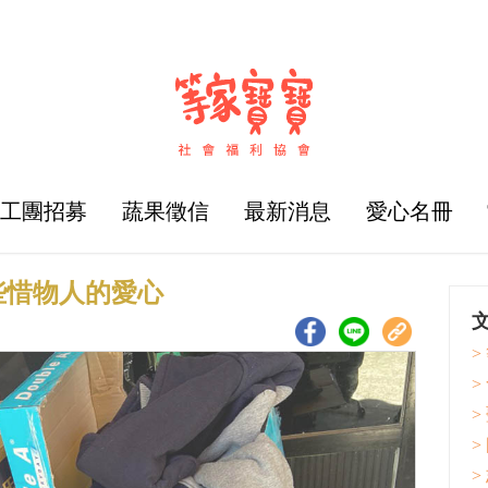
志工團招募
蔬果徵信
最新消息
愛心名冊
些惜物人的愛心
>
>
>
>
>