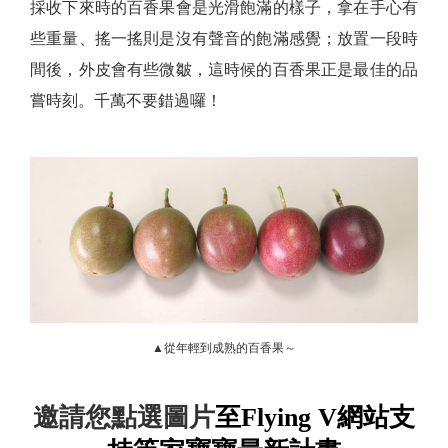
採收下來時的百香果會是光滑飽滿的樣子，拿在手心有
些重量、搖一搖則是沒有聲音的飽滿感覺；放置一段時
間後，外皮會有些微皺，這時候的百香果正是最佳的品
嘗時刻。千萬不要錯過囉！
▲從年輕到成熟的百香果～
邀請您點選圖片
至Flying V網站支