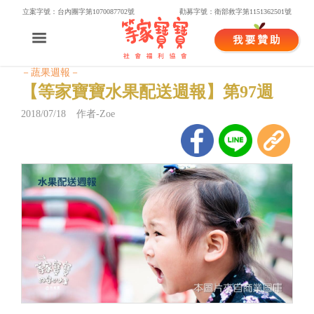
立案字號：台內團字第1070087702號
勸募字號：衛部救字第1151362501號
－蔬果週報－
【等家寶寶水果配送週報】第97週
2018/07/18 作者-Zoe