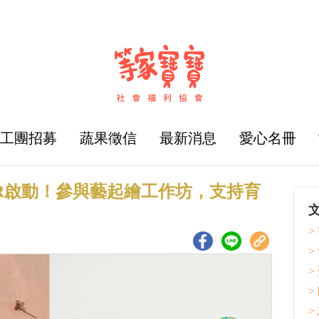
志工團招募
蔬果徵信
最新消息
愛心名冊
R啟動！參與藝起繪工作坊，支持育
>
>
>
>
>