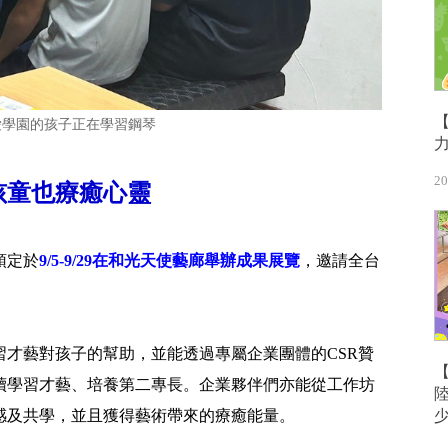
愛學園的孩子正在學習鋼琴
20
孩童也療癒心靈
預定於
9/5-9/29在和光天使藝廊舉辦成果展覽
，邀請全台
才藝對孩子的幫助，並能透過專屬企業團體的CSR贊
續學習才藝、培養第二專長。企業夥伴們亦能從工作坊
感及共學，並且獲得藝術帶來的療癒能量。