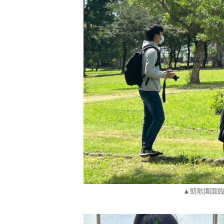
▲凱歌園面