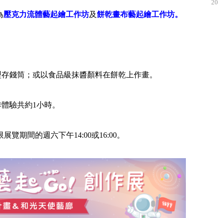
20
為
壓克力流體藝起繪工作坊
及
餅乾畫布藝起繪工作坊。
型存錢筒；或以食品級抹醬顏料在餅乾上作畫。
作體驗共約1小時。
展覽期間的週六下午14:00或16:00。