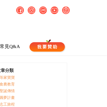
常見Q&A
文章分類
 等家寶寶
 食農教育
 聖誕傳情
 圓夢計畫
 志工旅程