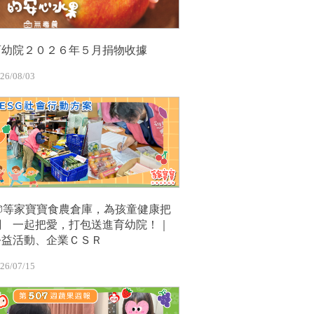
育幼院２０２６年５月捐物收據
26/08/03
📦等家寶寶食農倉庫，為孩童健康把
關 一起把愛，打包送進育幼院！｜
公益活動、企業ＣＳＲ
26/07/15