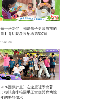
【每一份陪伴，都是孩子勇敢向前的
力量】育幼院蔬果配送第507週
26/08/06
【2026圓夢計畫】在速度裡學會著
陸：極限直排輪國手王韋傑與育幼院
少年的夢想傳承