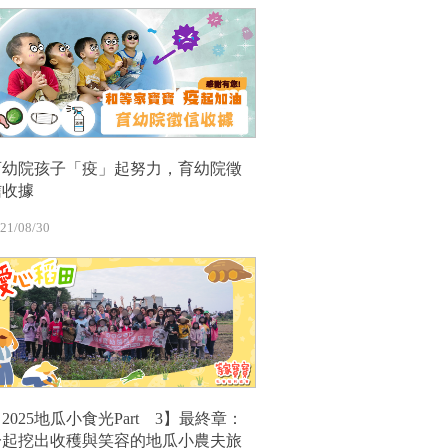
育幼院孩子「疫」起努力，育幼院徵
信收據
21/08/30
2025地瓜小食光Part 3】最終章：
一起挖出收穫與笑容的地瓜小農夫旅