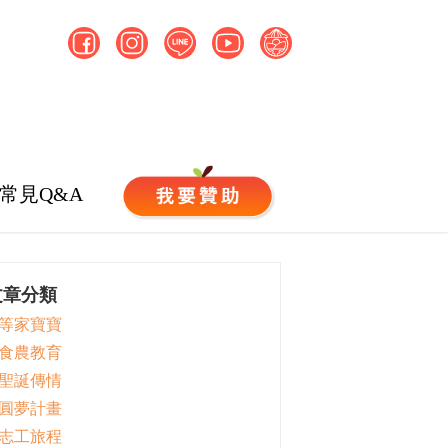
常見Q&A
文章分類
 等家寶寶
 食農教育
 聖誕傳情
 圓夢計畫
 志工旅程