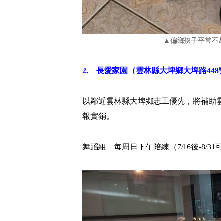
▲偏鄉孩子平常不
2. 長愛家園（雲林縣大埤鄉大埤路448
以鄰近雲林縣大埤鄉志工優先，將補助
報實銷。
舞蹈組：每周日下午陪練（7/16後-8/