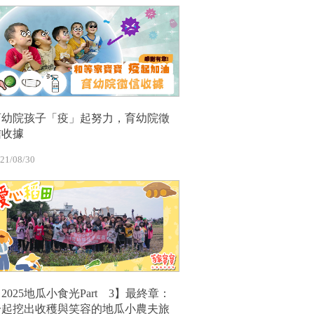
育幼院孩子「疫」起努力，育幼院徵
信收據
21/08/30
2025地瓜小食光Part 3】最終章：
一起挖出收穫與笑容的地瓜小農夫旅