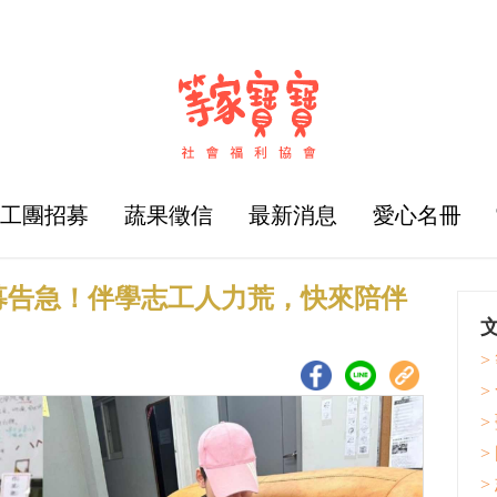
志工團招募
蔬果徵信
最新消息
愛心名冊
募告急！伴學志工人力荒，快來陪伴
>
>
>
>
>