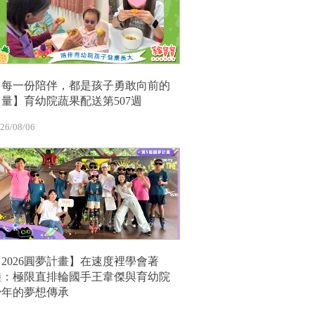
【每一份陪伴，都是孩子勇敢向前的
力量】育幼院蔬果配送第507週
26/08/06
【2026圓夢計畫】在速度裡學會著
陸：極限直排輪國手王韋傑與育幼院
少年的夢想傳承