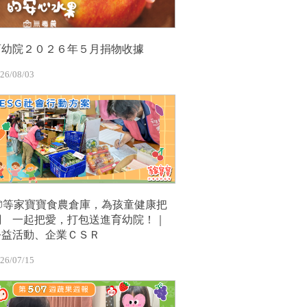
育幼院２０２６年５月捐物收據
26/08/03
📦等家寶寶食農倉庫，為孩童健康把
關 一起把愛，打包送進育幼院！｜
公益活動、企業ＣＳＲ
26/07/15