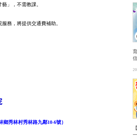
習才藝」，不需教課。
幼院服務，將提供交通費補助。
20
院
林鄉秀林村秀林路九鄰10-6號）
【