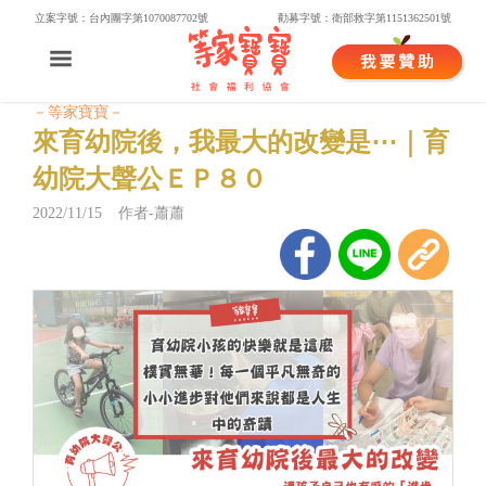
立案字號：台內團字第1070087702號
勸募字號：衛部救字第1151362501號
－等家寶寶－
來育幼院後，我最大的改變是⋯｜育
幼院大聲公ＥＰ８０
2022/11/15 作者-蕭蕭