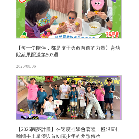
【每一份陪伴，都是孩子勇敢向前的力量】育幼
院蔬果配送第507週
2026/08/06
【2026圓夢計畫】在速度裡學會著陸：極限直排
輪國手王韋傑與育幼院少年的夢想傳承