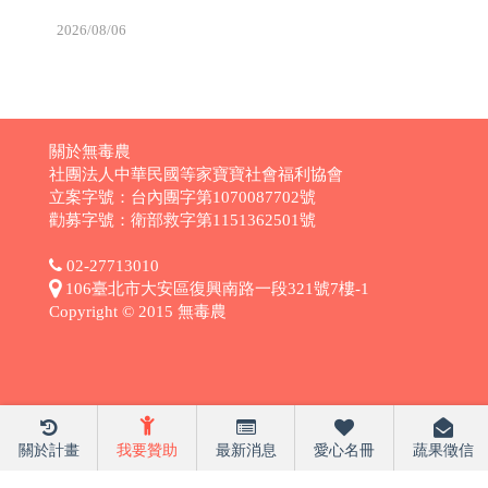
2026/08/06
關於無毒農
社團法人中華民國等家寶寶社會福利協會
立案字號：台內團字第1070087702號
勸募字號：衛部救字第1151362501號
02-27713010
106臺北市大安區復興南路一段321號7樓-1
Copyright © 2015 無毒農
關於計畫
我要贊助
最新消息
愛心名冊
蔬果徵信