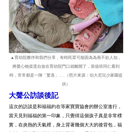
▲育幼院夥伴和我們分享，
有時民眾可能因為為善不欲人知，
將愛心物資逕自放在育幼院門口就離開了，當值班同仁看到
時，常常都是一陣「驚喜」.....（照片來源：伯大尼兒少家園提
供）
大聲公訪談後記
這次的訪談是和福福約在等家寶寶協會的辦公室進行，
當天見到福福的第一印象，只覺得這個孩子真是非常樸
實，在炎熱的天氣裡，身上背著幾個大大的後背包，福