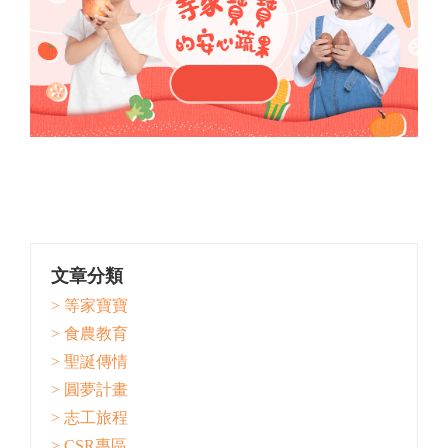
文章分類
> 等家寶寶
> 食農教育
> 聖誕傳情
> 圓夢計畫
> 志工旅程
> CSR專區