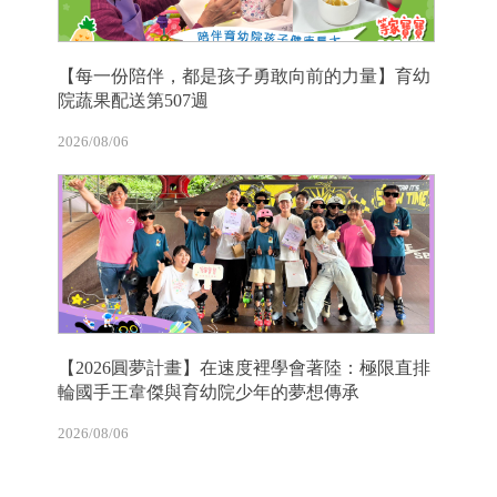
【每一份陪伴，都是孩子勇敢向前的力量】育幼
院蔬果配送第507週
2026/08/06
【2026圓夢計畫】在速度裡學會著陸：極限直排
輪國手王韋傑與育幼院少年的夢想傳承
2026/08/06