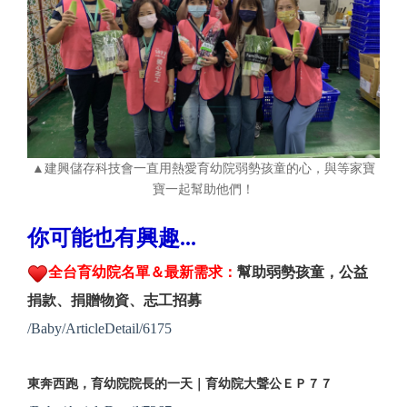
▲建興儲存科技會一直用熱愛育幼院弱勢孩童的心，與等家寶
寶一起幫助他們！
你可能也有興趣...
全台育幼院名單＆最新需求：
幫助弱勢孩童，公益
捐款、捐贈物資、志工招募
/Baby/ArticleDetail/6175
東奔西跑，育幼院院長的一天｜育幼院大聲公ＥＰ７７