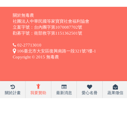
關於無毒農
社團法人中華民國等家寶寶社會福利協會
立案字號：台內團字第1070087702號
勸募字號：衛部救字第1151362501號
02-27713010
106臺北市大安區復興南路一段321號7樓-1
Copyright © 2015 無毒農
關於計畫
我要贊助
最新消息
愛心名冊
蔬果徵信