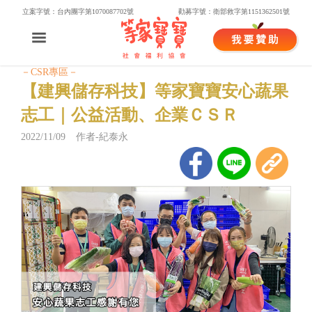
立案字號：台內團字第1070087702號
勸募字號：衛部救字第1151362501號
－CSR專區－
【建興儲存科技】等家寶寶安心蔬果
志工｜公益活動、企業ＣＳＲ
2022/11/09 作者-紀泰永