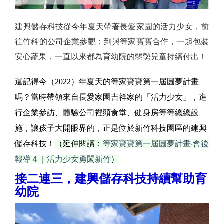
建興儲存科技從今年夏天帶著長愛家園的活力少女，前
往竹科的公司企業參觀；到與等家寶寶合作，一起包裝
安心蔬果，一直以來都為育幼院的弱勢兒童持續付出！
還記得今（2022）年夏天的等家寶寶第一屆圓夢計畫
嗎？當時帶領來自長愛家園吉祥家的「活力少女」，進
行企業參訪、體驗公司裡頭食堂、健身房等等總總設
施，讓孩子大開眼界的，正是位於新竹科技園區的建興
儲存科技！
（延伸閱讀：
等家寶寶第一屆圓夢計畫‧會後
報導４｜活力少女勇闖新竹
）
接二連三，建興儲存科技持續幫助育
幼院