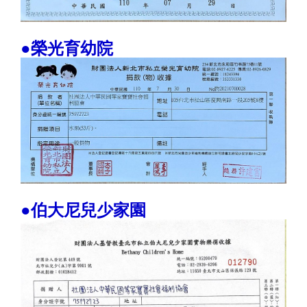
●榮光育幼院
●伯大尼兒少家園