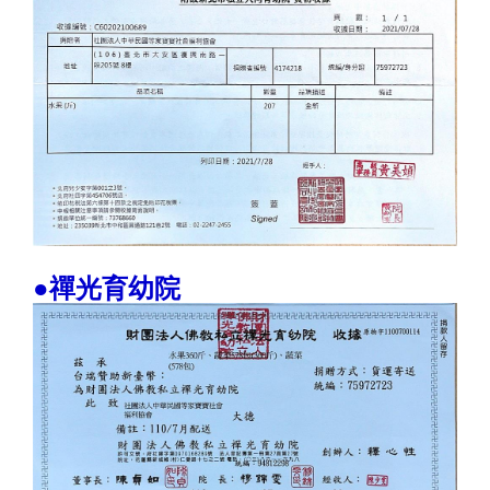
●禪光育幼院