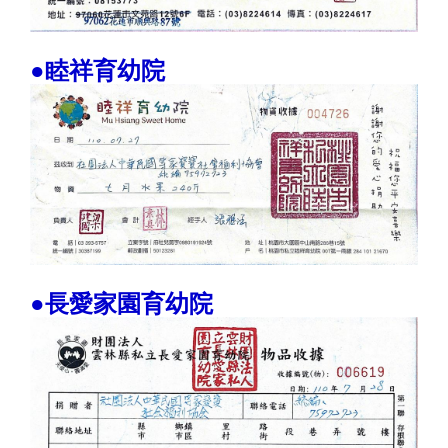
●睦祥育幼院
●長愛家園育幼院