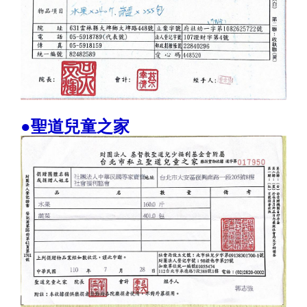
●聖道兒童之家