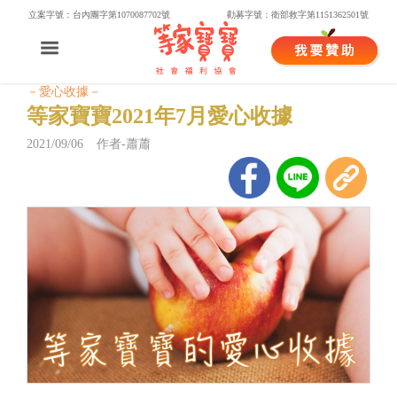
立案字號：台內團字第1070087702號
勸募字號：衛部救字第1151362501號
－愛心收據－
等家寶寶2021年7月愛心收據
2021/09/06 作者-蕭蕭