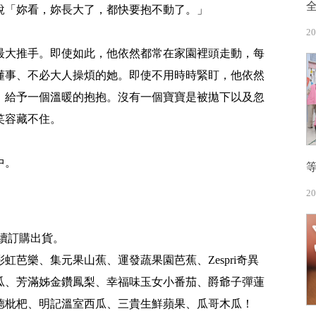
說「妳看，妳長大了，都快要抱不動了。」
20
最大推手。即使如此，他依然都常在家園裡頭走動，每
懂事、不必大人操煩的她。即使不用時時緊盯，他依然
，給予一個溫暖的抱抱。沒有一個寶寶是被拋下以及忽
笑容藏不住。
中。
20
陸續訂購出貨。
芭樂、集元果山蕉、運發蔬果園芭蕉、Zespri奇異
瓜、芳滿姊金鑽鳳梨、幸福味玉女小番茄、爵爺子彈蓮
德枇杷、明記溫室西瓜、三貴生鮮蘋果、瓜哥木瓜！