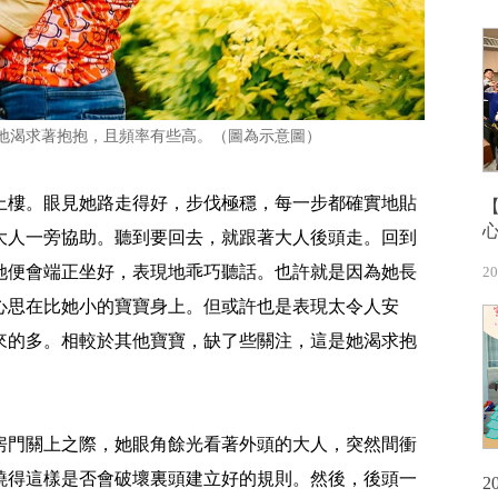
地渴求著抱抱，且頻率有些高。（圖為示意圖）
上樓。眼見她路走得好，步伐極穩，每一步都確實地貼
大人一旁協助。聽到要回去，就跟著大人後頭走。回到
她便會端正坐好，表現地乖巧聽話。也許就是因為她長
20
心思在比她小的寶寶身上。但或許也是表現太令人安
來的多。相較於其他寶寶，缺了些關注，這是她渴求抱
房門關上之際，她眼角餘光看著外頭的大人，突然間衝
曉得這樣是否會破壞裏頭建立好的規則。然後，後頭一