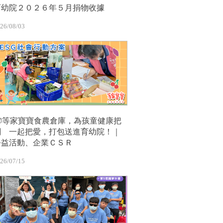
育幼院２０２６年５月捐物收據
26/08/03
📦等家寶寶食農倉庫，為孩童健康把
關 一起把愛，打包送進育幼院！｜
公益活動、企業ＣＳＲ
26/07/15