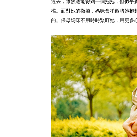
過去，雖然總能得到一個抱抱，但似乎
檔。面對她的撒嬌，媽咪會稍微將她抱
的。保母媽咪不用時時緊盯她，用更多