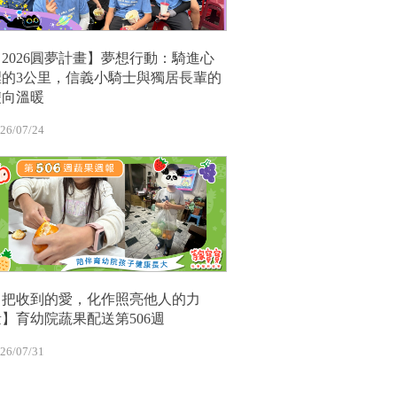
【2026圓夢計畫】夢想行動：騎進心
裡的3公里，信義小騎士與獨居長輩的
雙向溫暖
26/07/24
【把收到的愛，化作照亮他人的力
量】育幼院蔬果配送第506週
26/07/31