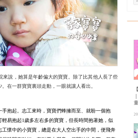
院來說，她算是年齡偏大的寶寶。除了比其他人長了些
少。在一群寶寶裏頭走動，一眼就讓人看出。
一手抱起。志工來時，寶寶們蜂擁而至、就盼一個抱
20
可輕易抱起1歲多左右多的寶寶，但長時間抱著她，似
志工懷中的小寶寶，總是在大人空出手的中間，便飛奔