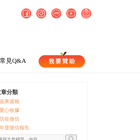
常見Q&A
文章分類
 蔬果週報
 愛心收據
 防疫徵信
 年度徵信報告