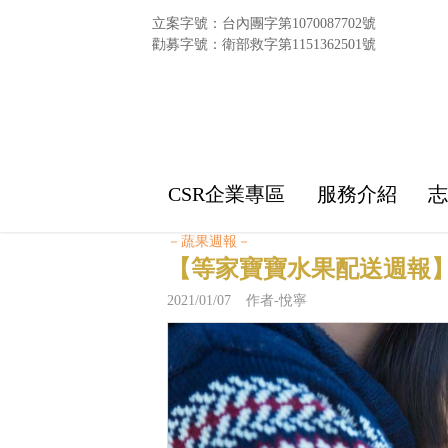
立案字號：台內團字第1070087702號
勸募字號：衛部救字第1151362501號
CSR企業專區
服務介紹
－蔬果週報－
【等家寶寶水果配送週報】
2021/01/07 作者-悅寧