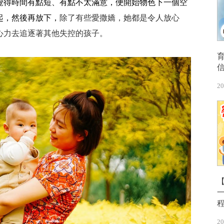
覺得時間有點短、有點不太滿意，便開始物色下一個空
起，然後再放下，
除了有些愛撒嬌，她都是令人放心
心力去追逐著其他失控的孩子。
20
【
20