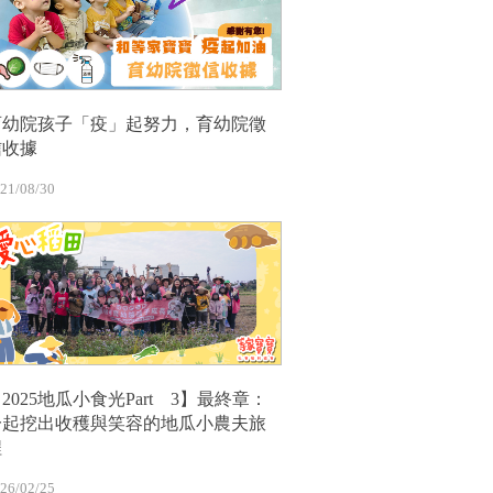
育幼院孩子「疫」起努力，育幼院徵
信收據
21/08/30
2025地瓜小食光Part 3】最終章：
一起挖出收穫與笑容的地瓜小農夫旅
程
26/02/25