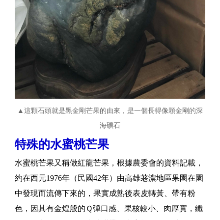
▲這顆石頭就是黑金剛芒果的由來，是一個長得像顆金剛的深
海礦石
特殊的水蜜桃芒果
水蜜桃芒果又稱做紅龍芒果，根據農委會的資料記載，
約在西元1976年（民國42年）由高雄荖濃地區果園在園
中發現而流傳下來的，果實成熟後表皮轉黃、帶有粉
色，因其有金煌般的Ｑ彈口感、果核較小、肉厚實，纖