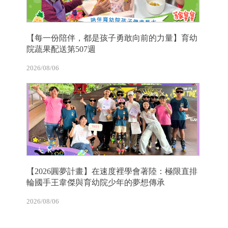
【每一份陪伴，都是孩子勇敢向前的力量】育幼
院蔬果配送第507週
2026/08/06
【2026圓夢計畫】在速度裡學會著陸：極限直排
輪國手王韋傑與育幼院少年的夢想傳承
2026/08/06