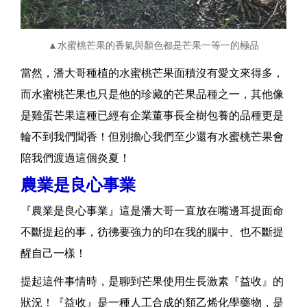
▲水蜜桃芒果的香氣與顏色都是芒果一等一的極品
當然，潘大哥種植的水蜜桃芒果面積沒有愛文來得多，
而水蜜桃芒果也只是他的珍藏的芒果品種之一，其他像
是雞蛋芒果這種已經有企業董事長全樹包養的品種更是
輪不到我們聞香！但別擔心我們至少還有水蜜桃芒果會
陪我們渡過這個炎夏！
農業是良心事業
『農業是良心事業』這是潘大哥一直放在嘴邊耳提面命
不斷提起的事，彷彿要強力的印在我的腦中、也不斷提
醒自己一樣！
提起這件事情時，是聊到芒果使用生長激素『益收』的
狀況！『益收』是一種人工合成的類乙烯化學藥物，是