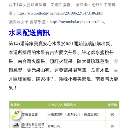
台中1歲女嬰疑遭保母「受虐性腦傷」 家長慟：恐終生半邊癱
瘓：
https://www.ettoday.net/news/20190622/1473186.htm
強悍弱女子 曾晴學堂：
https://myotubular.pixnet.net/blog
水果配送資訊
第145週等家寶寶安心水果於6/21開始陸續訂購出貨。
本週所採用的水果有吉吉愛文芒果、許老師水蜜桃芒
果、南台灣火龍果、頂紅火龍果、陳大哥珍珠芭樂、金
鑽鳳梨、集元果山蕉、運發蔬果園芭蕉、瓜哥木瓜、古
月巨峰葡萄、陳家椰子、霧峰小農美濃瓜、南臺灣火龍
果！