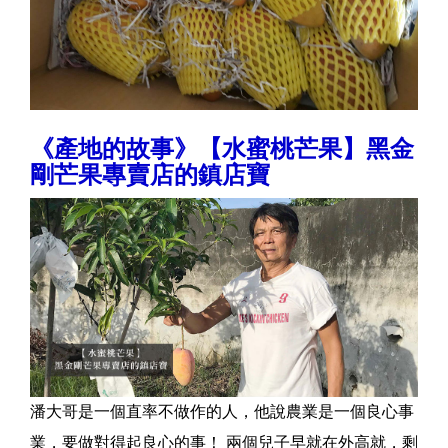
《產地的故事》【水蜜桃芒果】黑金
剛芒果專賣店的鎮店寶
潘大哥是一個直率不做作的人，他說農業是一個良心事
業，要做對得起良心的事！ 兩個兒子早就在外高就，剩