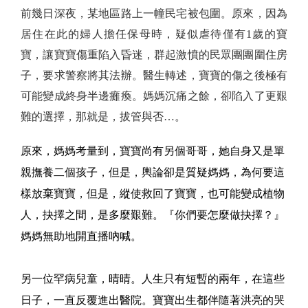
前幾日深夜，某地區路上一幢民宅被包圍。原來，因為
居住在此的婦人擔任保母時，疑似虐待僅有1歲的寶
寶，讓寶寶傷重陷入昏迷，群起激憤的民眾團團圍住房
子，要求警察將其法辦。醫生轉述，寶寶的傷之後極有
可能變成終身半邊癱瘓。媽媽沉痛之餘，卻陷入了更艱
難的選擇，那就是，拔管與否…。
原來，媽媽考量到，寶寶尚有另個哥哥，她自身又是單
親撫養二個孩子，但是，輿論卻是質疑媽媽，為何要這
樣放棄寶寶，但是，縱使救回了寶寶，也可能變成植物
人，抉擇之間，是多麼艱難。『你們要怎麼做抉擇？』
媽媽無助地開直播吶喊。
另一位罕病兒童，晴晴。人生只有短暫的兩年，在這些
日子，一直反覆進出醫院。寶寶出生都伴隨著洪亮的哭