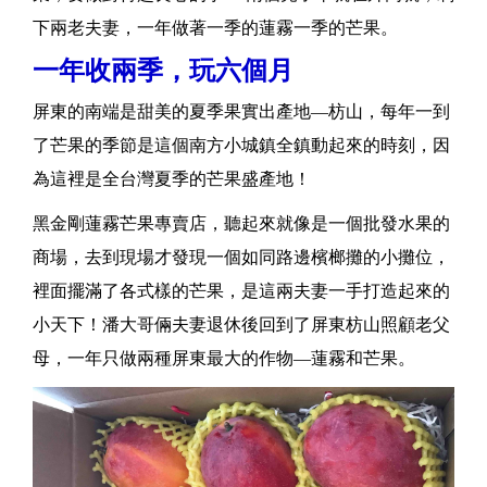
下兩老夫妻，一年做著一季的蓮霧一季的芒果。
一年收兩季，玩六個月
屏東的南端是甜美的夏季果實出產地—枋山，每年一到
了芒果的季節是這個南方小城鎮全鎮動起來的時刻，因
為這裡是全台灣夏季的芒果盛產地！
黑金剛蓮霧芒果專賣店，聽起來就像是一個批發水果的
商場，去到現場才發現一個如同路邊檳榔攤的小攤位，
裡面擺滿了各式樣的芒果，是這兩夫妻一手打造起來的
小天下！潘大哥倆夫妻退休後回到了屏東枋山照顧老父
母，一年只做兩種屏東最大的作物—蓮霧和芒果。