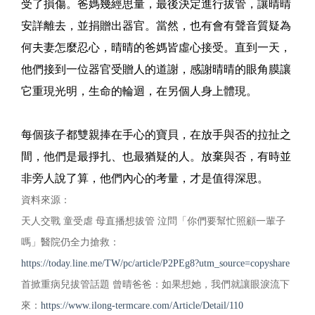
受了損傷。爸媽幾經思量，最後決定進行拔管，讓晴晴
安詳離去，並捐贈出器官。當然，也有會有聲音質疑為
何夫妻怎麼忍心，晴晴的爸媽皆虛心接受。直到一天，
他們接到一位器官受贈人的道謝，感謝晴晴的眼角膜讓
它重現光明，生命的輪迴，在另個人身上體現。
每個孩子都雙親捧在手心的寶貝，在放手與否的拉扯之
間，他們是最掙扎、也最猶疑的人。放棄與否，有時並
非旁人說了算，他們內心的考量，才是值得深思。
資料來源：
天人交戰 童受虐 母直播想拔管 泣問「你們要幫忙照顧一輩子
嗎」醫院仍全力搶救：
https://today.line.me/TW/pc/article/P2PEg8?utm_source=copyshare
首掀重病兒拔管話題 曾晴爸爸：如果想她，我們就讓眼淚流下
來：
https://www.ilong-termcare.com/Article/Detail/110