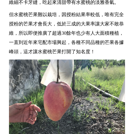
維細不卡牙縫，吃起來清甜帶有水蜜桃的淡雅香氣。
但水蜜桃芒果難以栽培，因授粉結果率較低，唯有完全
授粉的芒果才會長大，低於三成的大果率讓大家不敢恭
維，所以即便推廣了超過30餘年也少有人大面積種植，
一直到近年來宅配市場興起，各種不同品種的芒果各據
峰頭，這才讓水蜜桃芒果打開了知名度！