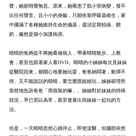
聲，她卻悄聲無息。原來，她罹患了肌小管病變，發不
出任何聲音。且小小的身軀，只能依靠呼吸器維生，家
中擺滿了各種她維持生命的儀器，還須定期拍痰、餵
奶，儼然是個小加護病房。
晴晴的爸媽從不將她看做病人，帶著晴晴散步、上教
會，甚至也跟著家人看DVD。晴晴的小姊姊每次見妹妹
從醫院回來，都開心地要她玩耍，爸爸納悶著，動彈不
得、又不能說話的晴晴，要怎麼跟姐姐玩，姊姊卻理所
當然地告訴爸爸「用假裝的嘛」。姊姊對於妹妹的特殊
狀況，早已習以為常，甚至發展出與妹妹一起玩的方
法。
但是，一天晴晴忽然心跳停止，即使送醫，但腦部依然