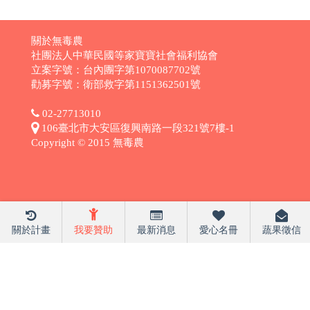
關於無毒農
社團法人中華民國等家寶寶社會福利協會
立案字號：台內團字第1070087702號
勸募字號：衛部救字第1151362501號
02-27713010
106臺北市大安區復興南路一段321號7樓-1
Copyright © 2015 無毒農
關於計畫
我要贊助
最新消息
愛心名冊
蔬果徵信