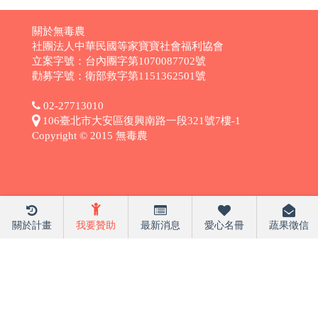
關於無毒農
社團法人中華民國等家寶寶社會福利協會
立案字號：台內團字第1070087702號
勸募字號：衛部救字第1151362501號
02-27713010
106臺北市大安區復興南路一段321號7樓-1
Copyright © 2015 無毒農
關於計畫
我要贊助
最新消息
愛心名冊
蔬果徵信