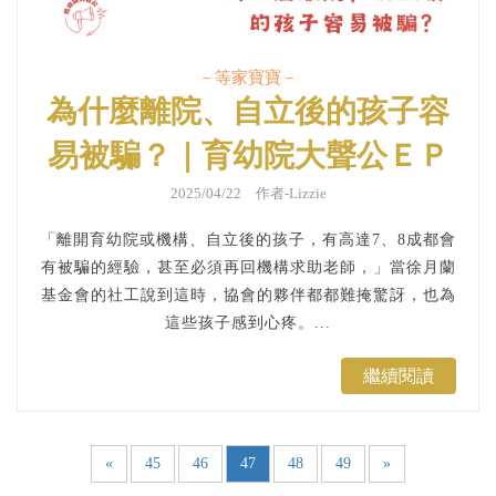
－等家寶寶－
為什麼離院、自立後的孩子容
易被騙？｜育幼院大聲公ＥＰ
１１９
2025/04/22 作者-Lizzie
「離開育幼院或機構、自立後的孩子，有高達7、8成都會
有被騙的經驗，甚至必須再回機構求助老師，」當徐月蘭
基金會的社工說到這時，協會的夥伴都都難掩驚訝，也為
這些孩子感到心疼。...
繼續閱讀
«
45
46
47
48
49
»