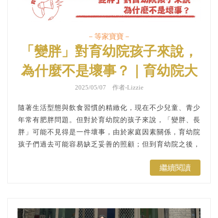
－等家寶寶－
「變胖」對育幼院孩子來說，
為什麼不是壞事？｜育幼院大
聲公ＥＰ９７
2025/05/07 作者-Lizzie
隨著生活型態與飲食習慣的精緻化，現在不少兒童、青少
年常有肥胖問題。但對於育幼院的孩子來說，「變胖、長
胖」可能不見得是一件壞事，由於家庭因素關係，育幼院
孩子們過去可能容易缺乏妥善的照顧；但到育幼院之後，
有了穩定的三餐，可以正常飲食，孩子們都越來越健康，
繼續閱讀
自然就會長胖、長壯！...