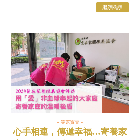
繼續閱讀
－等家寶寶－
心手相連，傳遞幸福…寄養家