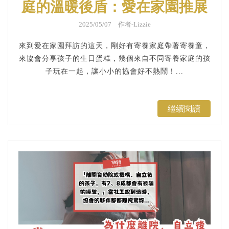
庭的溫暖後盾：愛在家園推展
協會｜育幼院拜訪日記
2025/05/07 作者-Lizzie
來到愛在家園拜訪的這天，剛好有寄養家庭帶著寄養童，
來協會分享孩子的生日蛋糕，幾個來自不同寄養家庭的孩
子玩在一起，讓小小的協會好不熱鬧！...
繼續閱讀