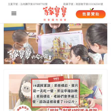
立案字號：台內團字第1070087702號
勸募字號：衛部救字第1151362501號