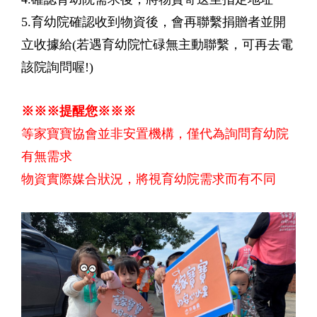
5.育幼院確認收到物資後，會再聯繫捐贈者並開
立收據給(若遇育幼院忙碌無主動聯繫，可再去電
該院詢問喔!)
※※※提醒您※※※
等家寶寶協會並非安置機構，僅代為詢問育幼院
有無需求
物資實際媒合狀況，將視育幼院需求而有不同