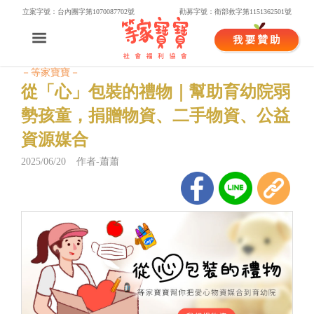
立案字號：台內團字第1070087702號
勸募字號：衛部救字第1151362501號
－等家寶寶－
從「心」包裝的禮物｜幫助育幼院弱
勢孩童，捐贈物資、二手物資、公益
資源媒合
2025/06/20 作者-蕭蕭