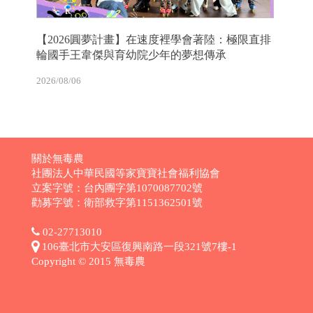
【2026圓夢計畫】在速度裡學會著陸：極限直排
輪國手王韋傑與育幼院少年的夢想傳承
2026/08/06
關於無毒農
社團法人中華民國等家寶寶社會福利協會
立案字號：台內團字第1070087702號
勸募字號：衛部救字第1151362501號
02-27713010
106臺北市大安區復興南路一段321號7樓-1
Copyright © 2015 無毒農