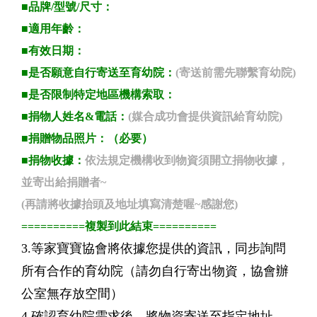
■
品牌/型號/尺寸：
■
適用年齡：
■
有效日期：
■
是否願意自行寄送至育幼院：
(寄送前需先聯繫育幼院)
■是否限制特定地區機構索取
：
■
捐物人姓名&電話：
(媒合成功會提供資訊給育幼院)
■捐贈物品
照片：（必要）
■捐物收據：
依法規定機構收到物資須開立捐物收據，
並寄出給捐贈者~
(再請將收據抬頭及地址填寫清楚喔~感謝您)
==========複製到此結束
==========
3.等家寶寶協會將依據您提供的資訊，同步詢問
所有合作的育幼院（請勿自行寄出物資，協會辦
公室無存放空間）
4.確認育幼院需求後，將物資寄送至指定地址