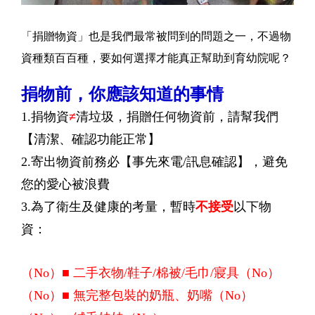
「捐贈物資」也是我們最常被問到的問題之一，不過物
資種類百百種，要如何選擇才能真正幫助到育幼院呢？
捐物前，你應該知道的事情
1.捐物資
≠
清垃圾，捐贈任何物資前，請幫我們
【清潔、確認功能正常】
2.寄出物資前務必【事先來電/訊息確認】，避免
您的愛心被浪費
3.為了衛生及健康的考量，暫時
不接受
以下物
資：
（No）■ 二手衣物/鞋子/棉被/毛巾/寢具
（No）
（No）■ 無完整包裝的奶瓶、奶嘴
（No）