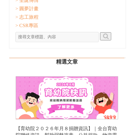
> 聖誕傳情
> 圓夢計畫
> 志工旅程
> CSR專區
精選文章
【育幼院２０２６年月８捐贈資訊】｜全台育幼