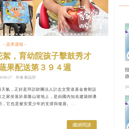
－蔬果週報－
花絮，育幼院孩子擊鼓秀才
蔬果配送第３９４週
24/06/27 作者-劉品羿
20
舒適天氣，正好是拜訪財團法人計志文聖道基金會附設
童之家坐落於基隆山坡地上，是由國內知名建築師潘
用，它也是被安置少年的支撐與後盾。...
繼續閱讀