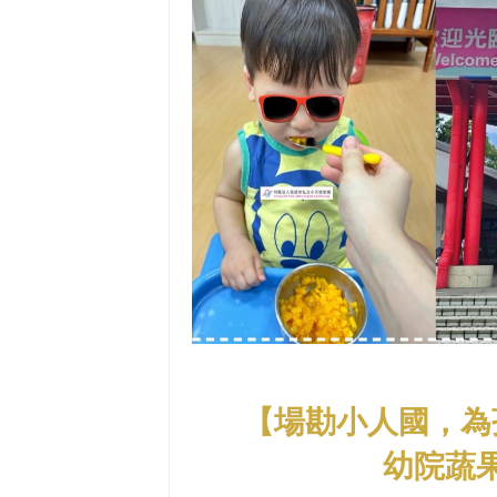
【場勘小人國，為
幼院蔬