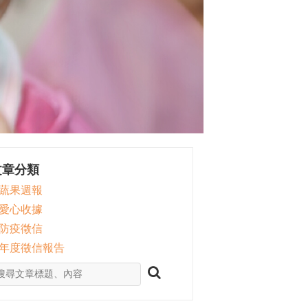
文章分類
 蔬果週報
 愛心收據
 防疫徵信
 年度徵信報告