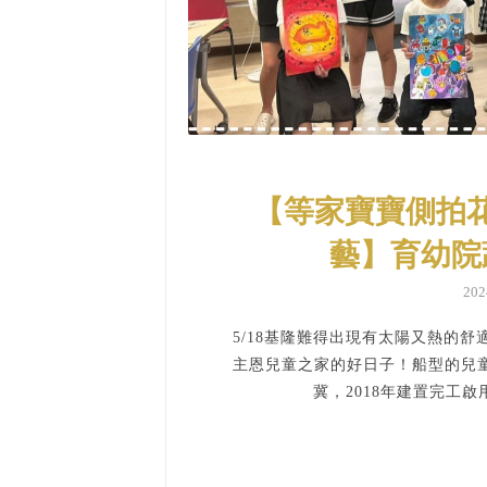
【等家寶寶側拍
藝】育幼院
20
5/18基隆難得出現有太陽又熱的
主恩兒童之家的好日子！船型的兒
冀，2018年建置完工啟