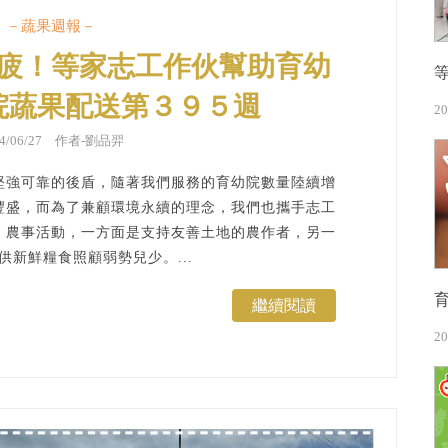
－蔬果週報－
疲！等家志工作伙幫助育幼
院蔬果配送第３９５週
20
24/06/27 作者-劉品羿
堅強可靠的後盾，隨著我們服務的育幼院數量陸續增
豐盛，而為了兼顧環境永續的理念，我們也攜手志工
」農事活動，一方面是支持友善土地的農作者，另一
供新鮮糧食照顧弱勢兒少。...
繼續閱讀
20