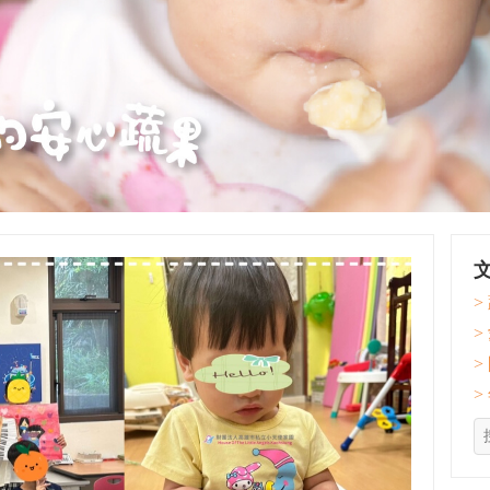
>
>
>
>