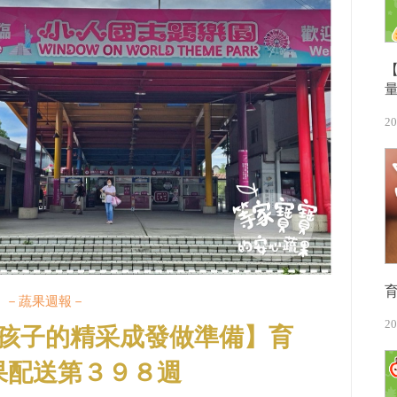
20
－蔬果週報－
20
孩子的精采成發做準備】育
果配送第３９８週