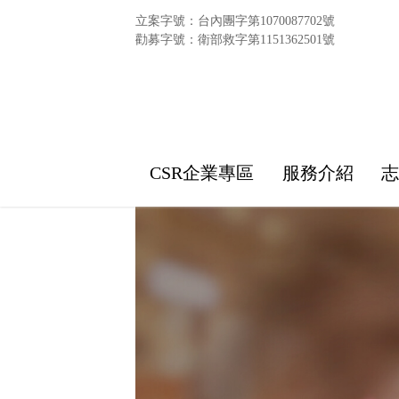
立案字號：台內團字第1070087702號
勸募字號：衛部救字第1151362501號
CSR企業專區
服務介紹