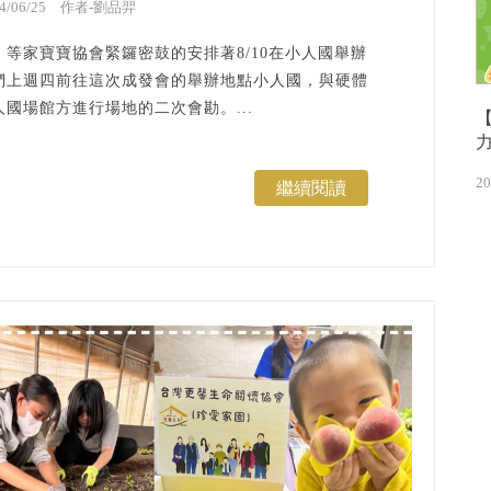
24/06/25 作者-劉品羿
等家寶寶協會緊鑼密鼓的安排著8/10在小人國舉辦
們上週四前往這次成發會的舉辦地點小人國，與硬體
國場館方進行場地的二次會勘。...
20
繼續閱讀