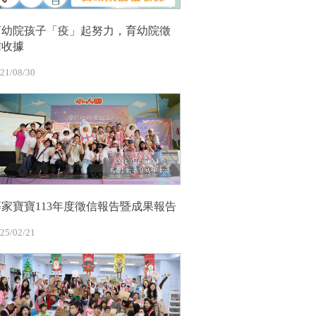
育幼院孩子「疫」起努力，育幼院徵
信收據
21/08/30
等家寶寶113年度徵信報告暨成果報告
25/02/21