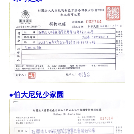
●伯大尼兒少家園