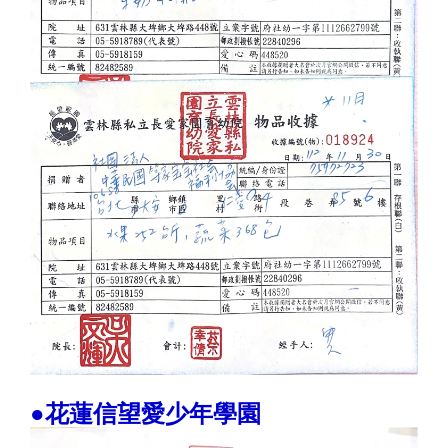
●花蓮信望愛少年學園