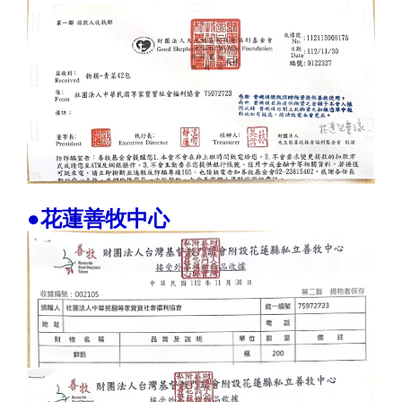
●花蓮善牧中心