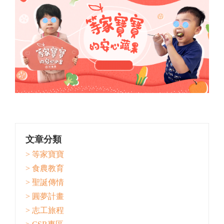
文章分類
> 等家寶寶
> 食農教育
> 聖誕傳情
> 圓夢計畫
> 志工旅程