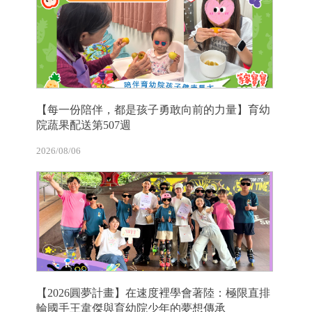
【每一份陪伴，都是孩子勇敢向前的力量】育幼
院蔬果配送第507週
2026/08/06
【2026圓夢計畫】在速度裡學會著陸：極限直排
輪國手王韋傑與育幼院少年的夢想傳承