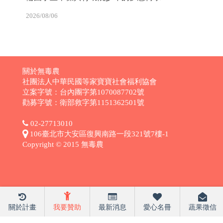
2026/08/06
關於無毒農
社團法人中華民國等家寶寶社會福利協會
立案字號：台內團字第1070087702號
勸募字號：衛部救字第1151362501號
02-27713010
106臺北市大安區復興南路一段321號7樓-1
Copyright © 2015 無毒農
關於計畫
我要贊助
最新消息
愛心名冊
蔬果徵信