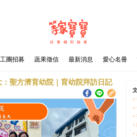
志工團招募
蔬果徵信
最新消息
愛心名冊
大：聖方濟育幼院｜育幼院拜訪日記
>
>
>
>
>