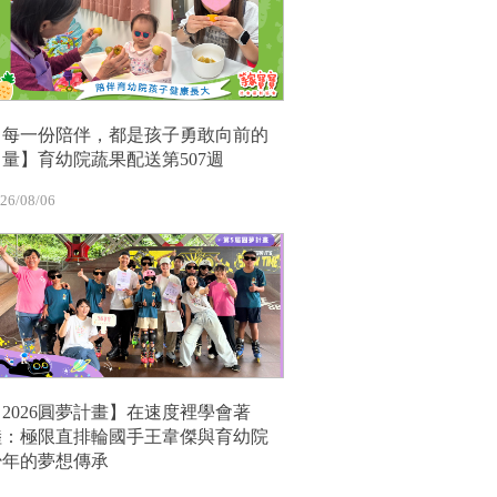
【每一份陪伴，都是孩子勇敢向前的
力量】育幼院蔬果配送第507週
26/08/06
【2026圓夢計畫】在速度裡學會著
陸：極限直排輪國手王韋傑與育幼院
少年的夢想傳承