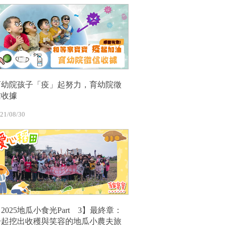
育幼院孩子「疫」起努力，育幼院徵
信收據
21/08/30
2025地瓜小食光Part 3】最終章：
一起挖出收穫與笑容的地瓜小農夫旅