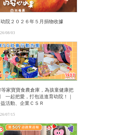
育幼院２０２６年５月捐物收據
26/08/03
📦等家寶寶食農倉庫，為孩童健康把
關 一起把愛，打包送進育幼院！｜
公益活動、企業ＣＳＲ
26/07/15