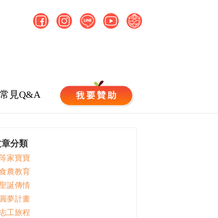
常見Q&A
文章分類
 等家寶寶
 食農教育
 聖誕傳情
 圓夢計畫
 志工旅程