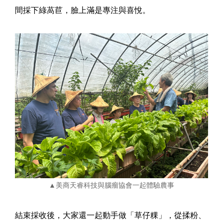
間採下綠萵苣，臉上滿是專注與喜悅。
▲美商天睿科技與腦瘤協會一起體驗農事
結束採收後，大家還一起動手做「草仔粿」，從揉粉、