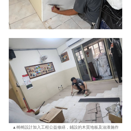
▲榯榯設計加入工程公益修繕，鋪設的木質地板及油漆施作