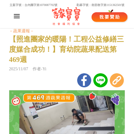
立案字號：台內團字第1070087702號
勸募字號：衛部救字第1151362501號
－蔬果週報－
【照進團家的暖陽！工程公益修繕三
度媒合成功！】育幼院蔬果配送第
469週
2025/11/07 作者-Yi