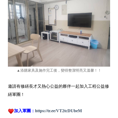
▲添購家具及施作完工後，變得整潔明亮又溫馨！！
邀請有修繕長才又熱心公益的夥伴一起加入工程公益修
繕軍團！
加入軍團：
https://tr.ee/VT2tcDUbeM