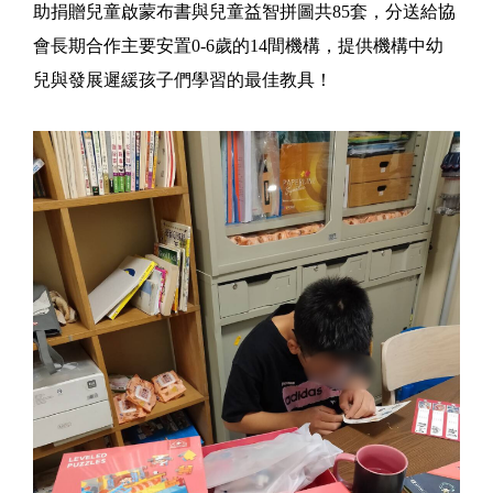
助捐贈兒童啟蒙布書與兒童益智拼圖共85套，分送給協
會長期合作主要安置0-6歲的14間機構，提供機構中幼
兒與發展遲緩孩子們學習的最佳教具！