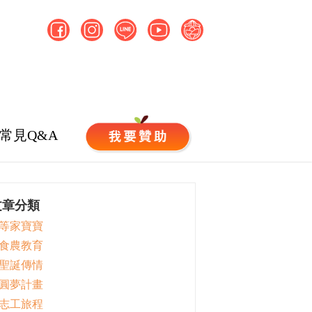
常見Q&A
文章分類
 等家寶寶
 食農教育
 聖誕傳情
 圓夢計畫
 志工旅程