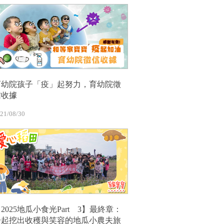
育幼院孩子「疫」起努力，育幼院徵
信收據
21/08/30
2025地瓜小食光Part 3】最終章：
一起挖出收穫與笑容的地瓜小農夫旅