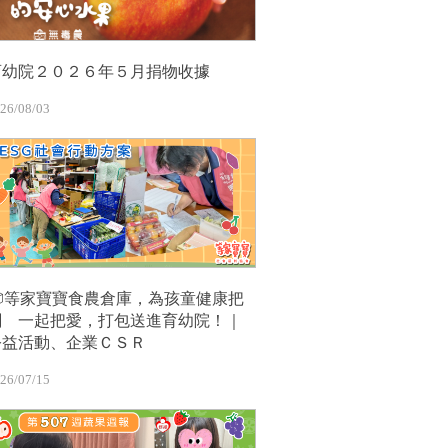
育幼院２０２６年５月捐物收據
26/08/03
📦等家寶寶食農倉庫，為孩童健康把
關 一起把愛，打包送進育幼院！｜
公益活動、企業ＣＳＲ
26/07/15