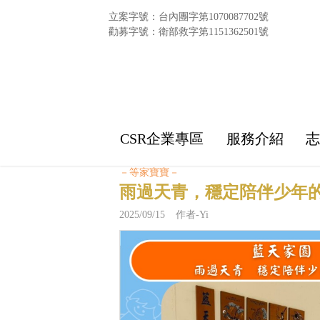
立案字號：台內團字第1070087702號
勸募字號：衛部救字第1151362501號
CSR企業專區
服務介紹
－等家寶寶－
雨過天青，穩定陪伴少年
2025/09/15 作者-Yi