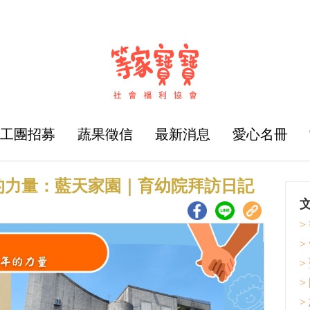
志工團招募
蔬果徵信
最新消息
愛心名冊
的力量：藍天家園｜育幼院拜訪日記
>
>
>
>
>