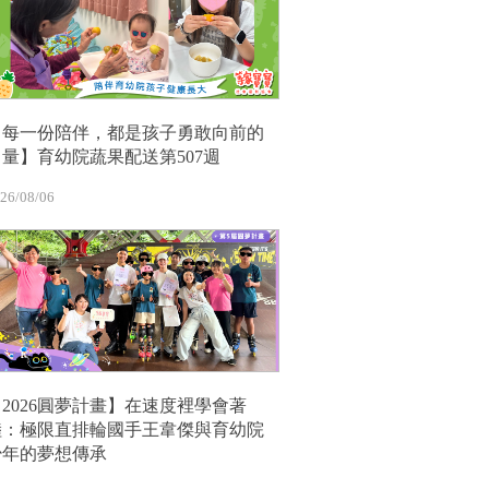
【每一份陪伴，都是孩子勇敢向前的
力量】育幼院蔬果配送第507週
26/08/06
【2026圓夢計畫】在速度裡學會著
陸：極限直排輪國手王韋傑與育幼院
少年的夢想傳承