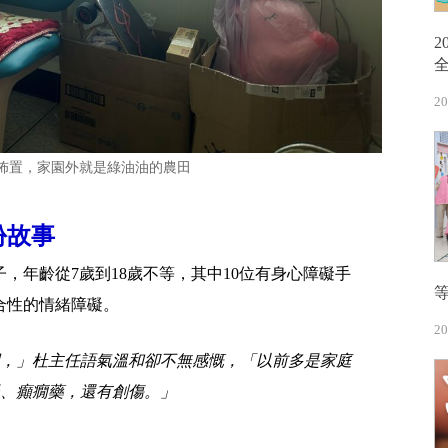
20
佈置，家園外就是綠油油的農田
份故事
，年齡從7歲到18歲不等，其中10位有身心障礙手
合性的情緒障礙。
20
，」杜主任語氣溫和卻不無感慨，「以前多是家庭
、癲癇藥，還有創傷。」