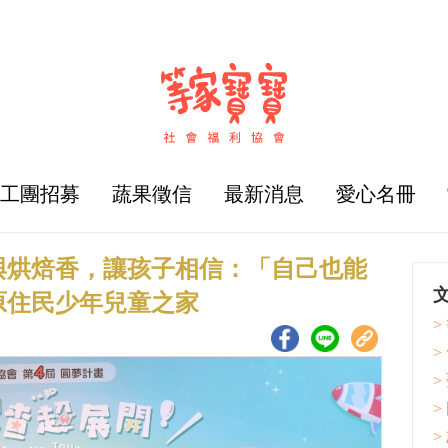
志工團招募
蔬果徵信
最新消息
愛心名冊
聲與烘焙香，讓孩子相信：「自己也能
原住民少年兒童之家
>
>
>
>
>