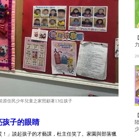
20
前原住民少年兒童之家照顧著13位孩子
亮孩子的眼睛
哎！」談起孩子的才藝課，杜主任笑了。家園與部落獵