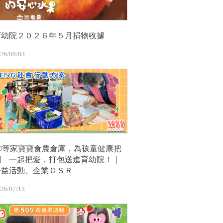
育幼院２０２６年５月捐物收據
26/08/03
📦等家寶寶食農倉庫，為孩童健康把
關 一起把愛，打包送進育幼院！｜
公益活動、企業ＣＳＲ
26/07/15