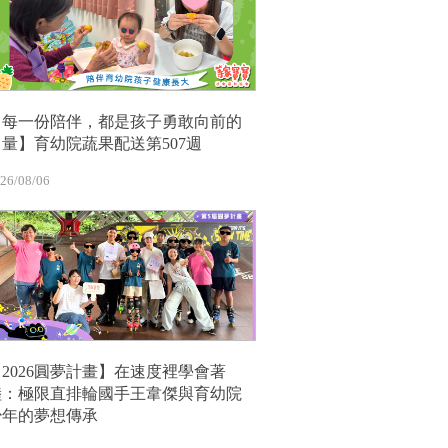
【每一份陪伴，都是孩子勇敢向前的
力量】育幼院蔬果配送第507週
26/08/06
【2026圓夢計畫】在速度裡學會著
陸：極限直排輪國手王韋傑與育幼院
少年的夢想傳承