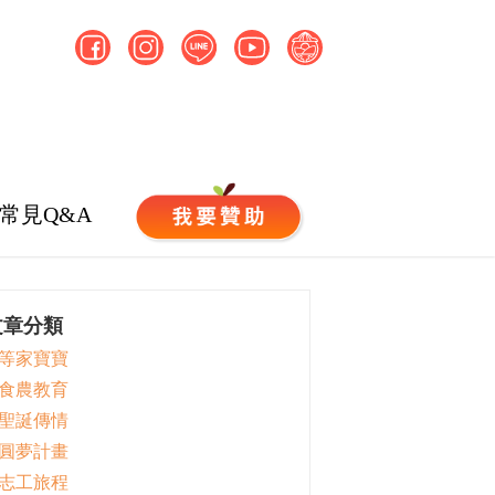
常見Q&A
文章分類
 等家寶寶
 食農教育
 聖誕傳情
 圓夢計畫
 志工旅程