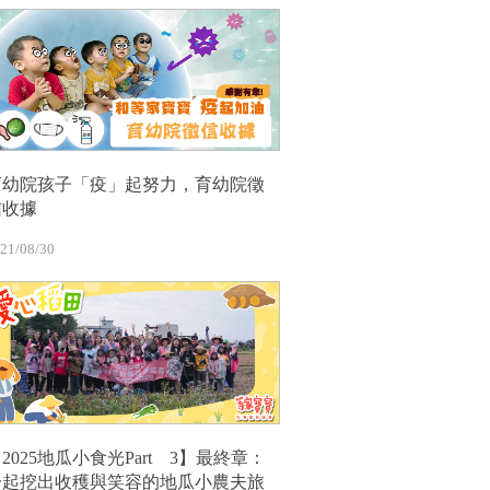
育幼院孩子「疫」起努力，育幼院徵
信收據
21/08/30
2025地瓜小食光Part 3】最終章：
一起挖出收穫與笑容的地瓜小農夫旅