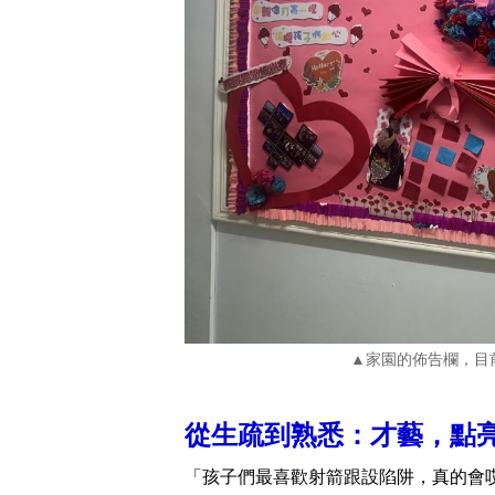
▲家園的佈告欄，目
從生疏到熟悉：才藝，點
「孩子們最喜歡射箭跟設陷阱，真的會