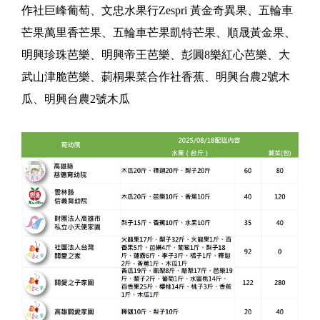
作社巨峰葡萄、文忠水果行Zespri 黃金奇異果、五輪車
芒果萬里香芒果、五輪車芒果凱特芒果、順晟黃金果、
明興珍珠芭樂、明興帝王芭樂、彭圓8樂紅心芭樂、大
武山津脆芭樂、莿桐果菜合作社香蕉、明興台農2號木
瓜、明興台農2號木瓜