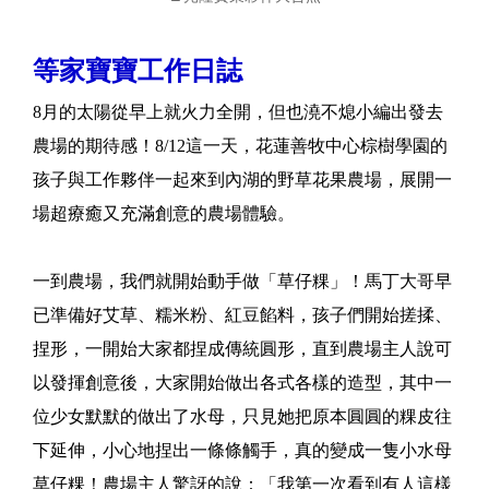
等家寶寶工作日誌
8月的太陽從早上就火力全開，但也澆不熄小編出發去
農場的期待感！8/12這一天，花蓮善牧中心棕樹學園的
孩子與工作夥伴一起來到內湖的野草花果農場，展開一
場超療癒又充滿創意的農場體驗。
一到農場，我們就開始動手做「草仔粿」！馬丁大哥早
已準備好艾草、糯米粉、紅豆餡料，孩子們開始搓揉、
捏形，一開始大家都捏成傳統圓形，直到農場主人說可
以發揮創意後，大家開始做出各式各樣的造型，其中一
位少女默默的做出了水母，只見她把原本圓圓的粿皮往
下延伸，小心地捏出一條條觸手，真的變成一隻小水母
草仔粿！農場主人驚訝的說：「我第一次看到有人這樣