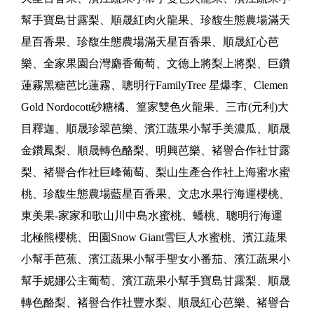
幫手寶島甘露梨、順晟紅肉火龍果、珍馥生態農場滿天
星百香果、珍馥生態農場滿天星百香果、順晟紅心芭
樂、全家果園台灣麝香葡萄、文德上將梨上將梨、巨鑽
蓮霧黑糖芭比蓮霧、聰明行FamilyTree 星爆李、Clemen
Gold Nordocott砂糖橘、篁家雙色火龍果、三市(元利)大
目釋迦、順晟珍翠芭樂、濱江蔬果小幫手美濃瓜、順晟
金鑽鳳梨、順晟轉色酪梨、明興芭樂、褚譽合作社甘露
梨、褚譽合作社巨峰葡萄、梨山生產合作社上海蜜水蜜
桃、珍馥生態農場藍星百香果、文忠水果行海運櫻桃、
東美果-家家和歌山川中島水蜜桃、蟠桃、聰明行海運
北極熊櫻桃、田園Snow Giant雪巨人水蜜桃、濱江蔬果
小幫手芭蕉、濱江蔬果小幫手聖女小番茄、濱江蔬果小
幫手妮娜公主葡萄、濱江蔬果小幫手寶島甘露梨、順晟
轉色酪梨、褚譽合作社豐水梨、順晟紅心芭樂、褚譽合