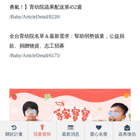
勇氣！】育幼院蔬果配送第452週
/Baby/ArticleDetail/8220/
全台育幼院名單＆最新需求：幫助弱勢孩童，公益捐
款、捐贈物資、志工招募
/Baby/ArticleDetail/6175/
關於計畫
我要贊助
最新消息
愛心名冊
蔬果徵信