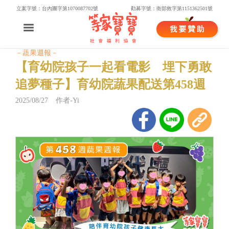
立案字號：台內團字第1070087702號
勸募字號：衛部救字第1151362501號
－蔬果週報－
【育幼院孩子一起看電影 埋下勇敢
追夢種子】育幼院蔬果配送第458週
2025/08/27 作者-Yi