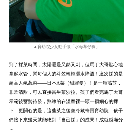
▲育幼院少女動手做「水母草仔粿」
到了採菜時間，太陽還是又熱又刺，但馬丁大哥貼心地
拿起水管，幫每個人的斗笠輕輕灑水降溫！這次採的是
超高人氣蔬菜——日本A菜（甜羅曼）！是一種萵苣，
非常清甜，可以直接當生菜沙拉。孩子們看完馬丁大哥
示範後蓄勢待發，熟練的在溫室裡一顆一顆細心的採
下，更開心的是，這些菜之後會冷藏寄回育幼院，孩子
們接下來幾天就能吃到「自己採」的成果！成就感滿分
～