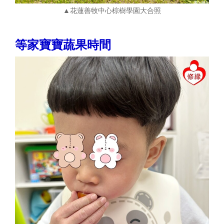
▲花蓮善牧中心棕樹學園大合照
等家寶寶蔬果時間