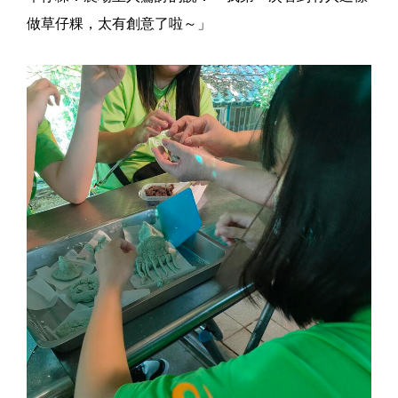
做草仔粿，太有創意了啦～」