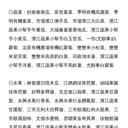
◎蔬菜：好姬會南瓜、富世葉菜、季明有機高麗菜、季
明有機葉菜、市場濱江佛手瓜、市場濱江大白菜、濱江
蔬果小幫手牛番茄、大城蕃薯栗香地瓜、濱江蔬果小幫
手小黃瓜、濱江蔬果小幫手白玉苦瓜、一市(尤順事)白
蘿蔔、汯蒝有機農場有機紅蘿蔔、蟹蟹米小松菜、蟹蟹
米皇宮菜、蟹蟹米高原奶白菜、邱政鴻水蓮、濱江蔬果
小幫手洋蔥、濱江蔬果小幫手馬鈴薯、尤順事白蘿蔔
◎水果：林俊傑日陞木瓜、江媽媽珍珠芭樂、禎櫧果園
珍珠芭樂、好釋多釋迦、文忠進口蘋果、濱江蔬果甘露
梨、永興水果行香蕉、永興水果行金鑽鳳梨、濱江蔬果
甘露梨、三市元利大目釋迦、三市順晟紅肉火龍果、三
市順晟甜柿、文德水蜜桃、丞聯黃金奇異果、珍馥館滿
天星百香果、濱江蔬果小幫手雙色火龍果、濱江蔬果小