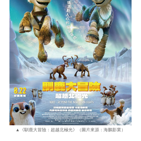
▲《馴鹿大冒險：超越北極光》（圖片來源：海鵬影業）