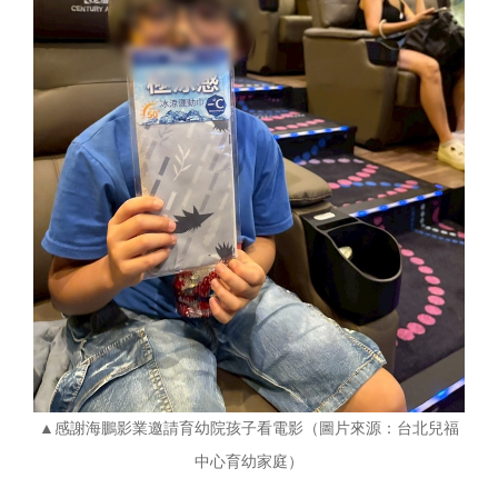
▲感謝海鵬影業邀請育幼院孩子看電影（圖片來源：台北兒福
中心育幼家庭）