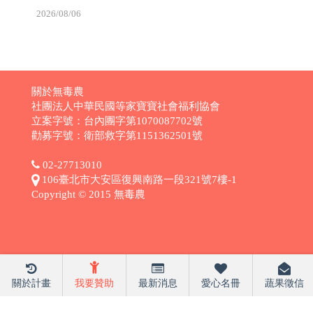
2026/08/06
關於無毒農
社團法人中華民國等家寶寶社會福利協會
立案字號：台內團字第1070087702號
勸募字號：衛部救字第1151362501號
02-27713010
106臺北市大安區復興南路一段321號7樓-1
Copyright © 2015 無毒農
關於計畫
我要贊助
最新消息
愛心名冊
蔬果徵信