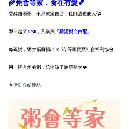
🌾粥會等家．食在有愛💕
香醇雞湯粥，不只療癒自己，也能溫暖他人🥰
即日起至
9/30
，凡購買「
雞湯粥自由配
」
每碗粥，粥大福將捐出 $5 給 等家寶寶社會福利協會
用一碗有愛的粥，陪伴孩子健康長大❤️
🌟活動介紹連結