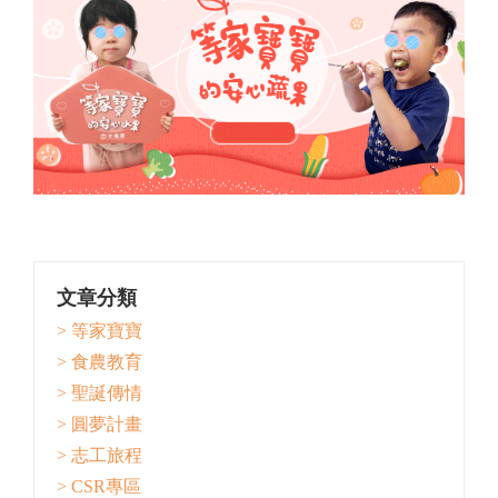
文章分類
> 等家寶寶
> 食農教育
> 聖誕傳情
> 圓夢計畫
> 志工旅程
> CSR專區