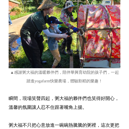
▲感謝粥大福的溫暖夥伴們，陪伴華興育幼院的孩子們，一起
踏進yogafarm快樂農場，體驗割稻的樂趣！
瞬間，現場笑聲四起，粥大福的夥伴們也笑得好開心，
溫馨的氛圍讓人忍不住跟著嘴角上揚。
粥大福不只把心意放進一碗碗熱騰騰的粥裡，這次更把