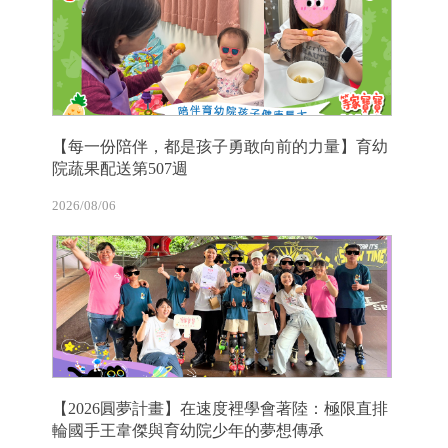
【每一份陪伴，都是孩子勇敢向前的力量】育幼
院蔬果配送第507週
2026/08/06
【2026圓夢計畫】在速度裡學會著陸：極限直排
輪國手王韋傑與育幼院少年的夢想傳承