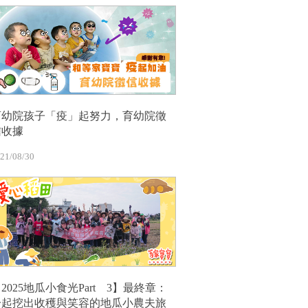
育幼院孩子「疫」起努力，育幼院徵
信收據
21/08/30
2025地瓜小食光Part 3】最終章：
一起挖出收穫與笑容的地瓜小農夫旅