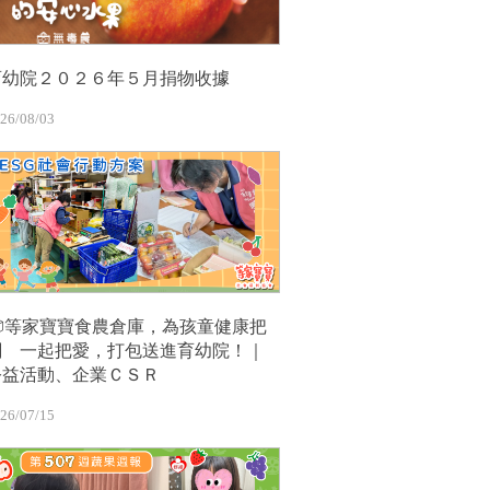
育幼院２０２６年５月捐物收據
26/08/03
📦等家寶寶食農倉庫，為孩童健康把
關 一起把愛，打包送進育幼院！｜
公益活動、企業ＣＳＲ
26/07/15