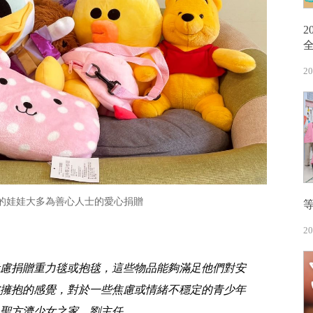
20
的娃娃大多為善心人士的愛心捐贈
20
慮捐贈重力毯或抱毯，這些物品能夠滿足他們對安
擁抱的感覺，對於一些焦慮或情緒不穩定的青少年
聖方濟少女之家 劉主任