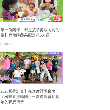
【每一份陪伴，都是孩子勇敢向前的
力量】育幼院蔬果配送第507週
26/08/06
【2026圓夢計畫】在速度裡學會著
陸：極限直排輪國手王韋傑與育幼院
少年的夢想傳承