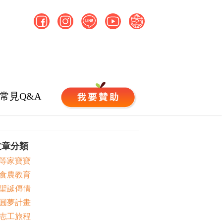
常見Q&A
文章分類
 等家寶寶
 食農教育
 聖誕傳情
 圓夢計畫
 志工旅程