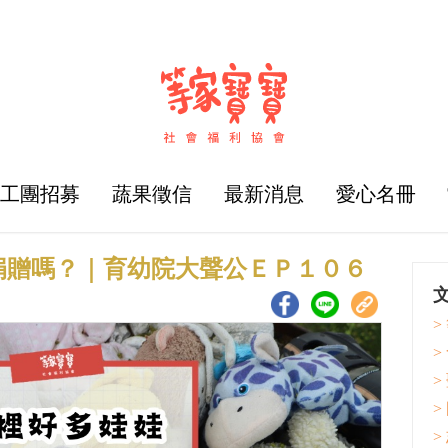
志工團招募
蔬果徵信
最新消息
愛心名冊
捐贈嗎？｜育幼院大聲公ＥＰ１０６
>
>
>
>
>