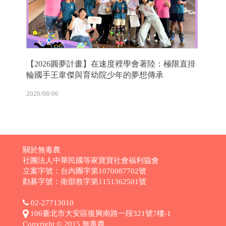
【2026圓夢計畫】在速度裡學會著陸：極限直排
輪國手王韋傑與育幼院少年的夢想傳承
2026/08/06
關於無毒農
社團法人中華民國等家寶寶社會福利協會
立案字號：台內團字第1070087702號
勸募字號：衛部救字第1151362501號
02-27713010
106臺北市大安區復興南路一段321號7樓-1
Copyright © 2015 無毒農