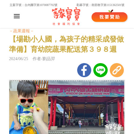
立案字號：台內團字第1070087702號
勸募字號：衛部救字第1151362501號
－蔬果週報－
【場勘小人國，為孩子的精采成發做
準備】育幼院蔬果配送第３９８週
2024/06/25 作者-劉品羿