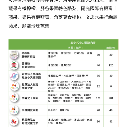
蔬果有機檸檬、胖爸果園轉色酪梨、陽光國際有機富士
蘋果、樂果有機藍莓、角落菓食櫻桃、文忠水果行絢麗
蘋果、順晟珍珠芭樂