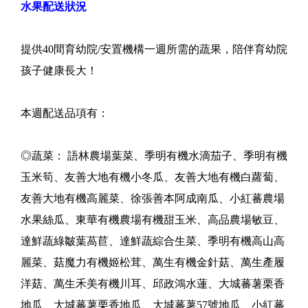
水果配送狀況
提供40間育幼院/安置機構一週所需的蔬果，陪伴育幼院
孩子健康長大！
本週配送品項有：
◎蔬菜： 語林農場葉菜、季明有機水滴茄子、季明有機
玉米筍、友善大地有機小冬瓜、友善大地有機白蘿蔔、
友善大地有機高麗菜、徐張善本阿成南瓜、小紅蕃農場
水果絲瓜、東華有機農場有機甜玉米、高品農場敏豆、
達鮮蔬綠皺葉萵苣、達鮮蔬綜合生菜、季明有機高山高
麗菜、菇魔力有機姬松茸、萬生有機金針菇、萬生產履
洋菇、萬生禾美有機川耳、邱政鴻水蓮、大城蕃薯栗香
地瓜、大城蕃薯栗香地瓜、大城蕃薯57號地瓜、小紅蕃