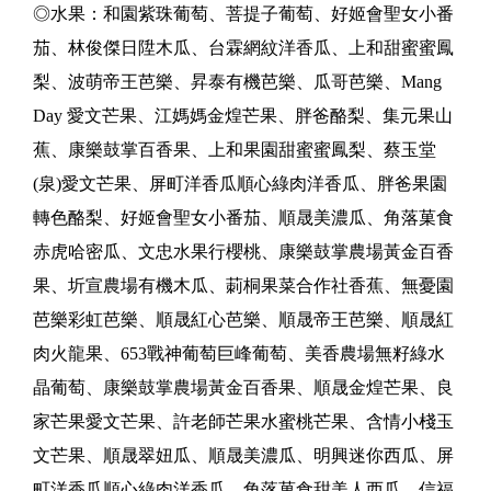
◎水果：和園紫珠葡萄、菩提子葡萄、好姬會聖女小番
茄、林俊傑日陞木瓜、台霖網紋洋香瓜、上和甜蜜蜜鳳
梨、波萌帝王芭樂、昇泰有機芭樂、瓜哥芭樂、Mang
Day 愛文芒果、江媽媽金煌芒果、胖爸酪梨、集元果山
蕉、康樂鼓掌百香果、上和果園甜蜜蜜鳳梨、蔡玉堂
(泉)愛文芒果、屏町洋香瓜順心綠肉洋香瓜、胖爸果園
轉色酪梨、好姬會聖女小番茄、順晟美濃瓜、角落菓食
赤虎哈密瓜、文忠水果行櫻桃、康樂鼓掌農場黃金百香
果、圻宣農場有機木瓜、莿桐果菜合作社香蕉、無憂園
芭樂彩虹芭樂、順晟紅心芭樂、順晟帝王芭樂、順晟紅
肉火龍果、653戰神葡萄巨峰葡萄、美香農場無籽綠水
晶葡萄、康樂鼓掌農場黃金百香果、順晟金煌芒果、良
家芒果愛文芒果、許老師芒果水蜜桃芒果、含情小棧玉
文芒果、順晟翠妞瓜、順晟美濃瓜、明興迷你西瓜、屏
町洋香瓜順心綠肉洋香瓜、角落菓食甜美人西瓜、信福