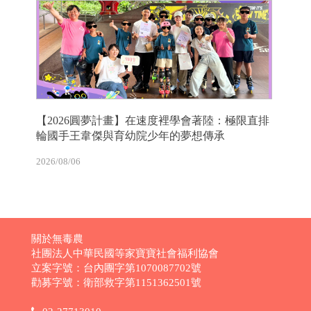
【2026圓夢計畫】在速度裡學會著陸：極限直排
輪國手王韋傑與育幼院少年的夢想傳承
2026/08/06
關於無毒農
社團法人中華民國等家寶寶社會福利協會
立案字號：台內團字第1070087702號
勸募字號：衛部救字第1151362501號