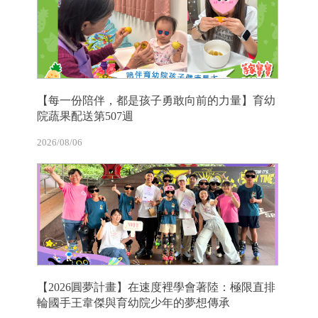
【每一份陪伴，都是孩子勇敢向前的力量】育幼
院蔬果配送第507週
2026/08/06
【2026圓夢計畫】在速度裡學會著陸：極限直排
輪國手王韋傑與育幼院少年的夢想傳承