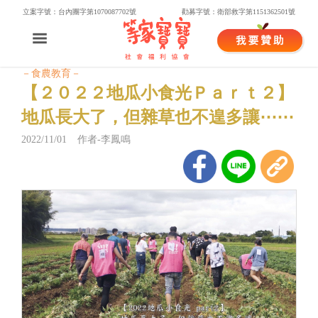
立案字號：台內團字第1070087702號
勸募字號：衛部救字第1151362501號
－食農教育－
【２０２２地瓜小食光Ｐａｒｔ２】
地瓜長大了，但雜草也不遑多讓⋯⋯
2022/11/01 作者-李鳳鳴