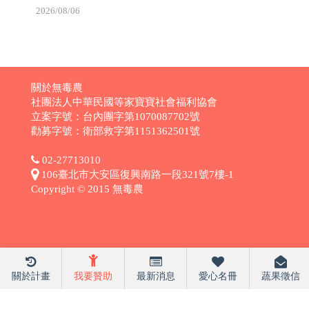
2026/08/06
關於無毒農
社團法人中華民國等家寶寶社會福利協會
立案字號：台內團字第1070087702號
勸募字號：衛部救字第1151362501號
02-27713010
106臺北市大安區復興南路一段321號7樓-1
Copyright © 2015 無毒農
關於計畫
我要贊助
最新消息
愛心名冊
蔬果徵信