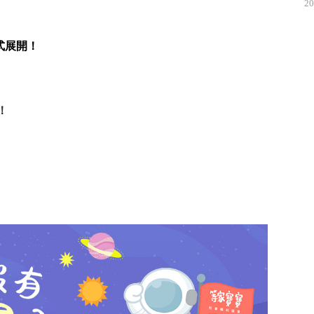
20
式展開！
！