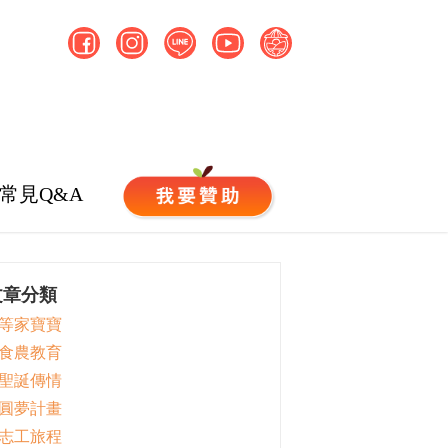
常見Q&A
文章分類
 等家寶寶
 食農教育
 聖誕傳情
 圓夢計畫
 志工旅程