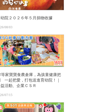
育幼院２０２６年５月捐物收據
26/08/03
📦等家寶寶食農倉庫，為孩童健康把
關 一起把愛，打包送進育幼院！｜
公益活動、企業ＣＳＲ
26/07/15