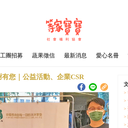
志工團招募
蔬果徵信
最新消息
愛心名冊
有您｜公益活動、企業CSR
>
>
>
>
>