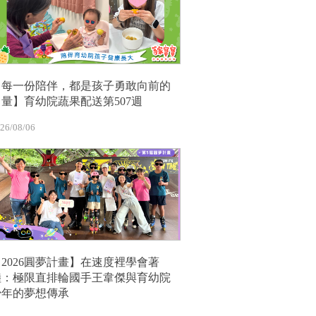
【每一份陪伴，都是孩子勇敢向前的
力量】育幼院蔬果配送第507週
26/08/06
【2026圓夢計畫】在速度裡學會著
陸：極限直排輪國手王韋傑與育幼院
少年的夢想傳承