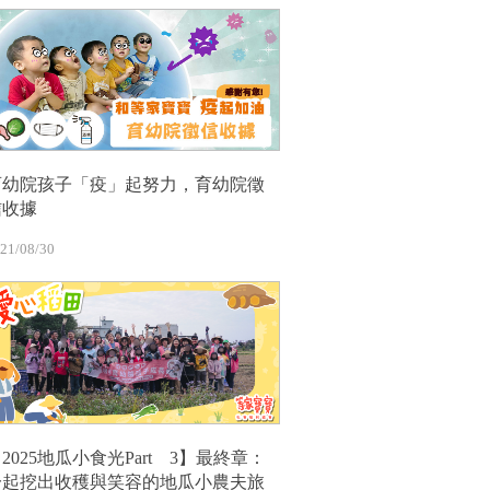
育幼院孩子「疫」起努力，育幼院徵
信收據
21/08/30
2025地瓜小食光Part 3】最終章：
一起挖出收穫與笑容的地瓜小農夫旅