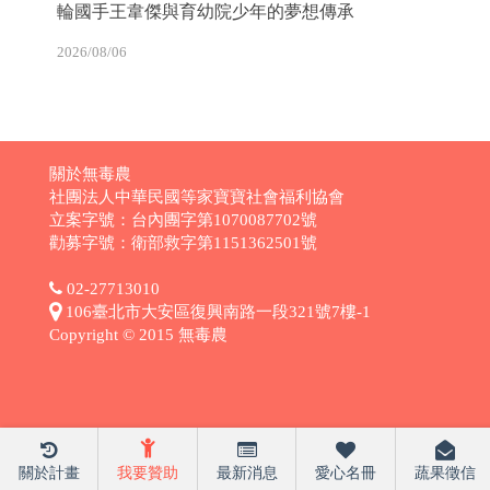
輪國手王韋傑與育幼院少年的夢想傳承
2026/08/06
關於無毒農
社團法人中華民國等家寶寶社會福利協會
立案字號：台內團字第1070087702號
勸募字號：衛部救字第1151362501號
02-27713010
106臺北市大安區復興南路一段321號7樓-1
Copyright © 2015 無毒農
關於計畫
我要贊助
最新消息
愛心名冊
蔬果徵信