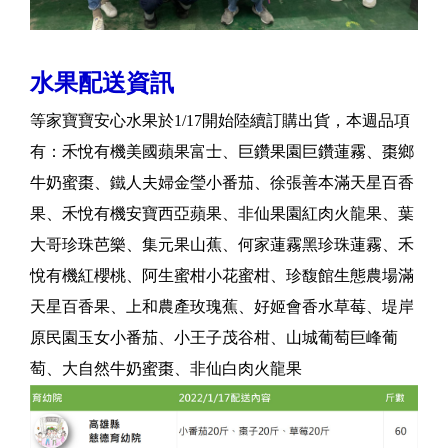
水果配送資訊
等家寶寶安心水果於1/17開始陸續訂購出貨，本週品項
有：禾悅有機美國蘋果富士、巨鑽果園巨鑽蓮霧、棗鄉
牛奶蜜棗、鐵人夫婦金瑩小番茄、徐張善本滿天星百香
果、禾悅有機安寶西亞蘋果、非仙果園紅肉火龍果、葉
大哥珍珠芭樂、集元果山蕉、何家蓮霧黑珍珠蓮霧、禾
悅有機紅櫻桃、阿生蜜柑小花蜜柑、珍馥館生態農場滿
天星百香果、上和農產玫瑰蕉、好姬會香水草莓、堤岸
原民園玉女小番茄、小王子茂谷柑、山城葡萄巨峰葡
萄、大自然牛奶蜜棗、非仙白肉火龍果