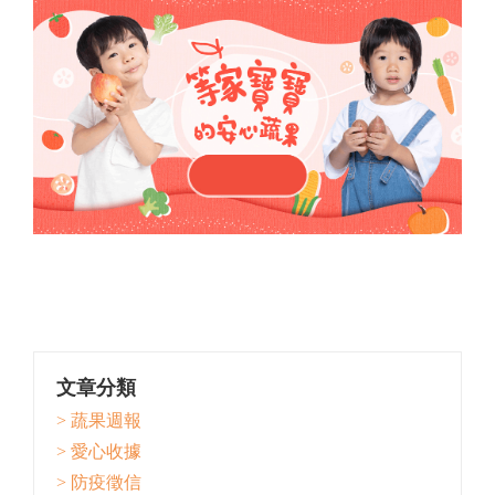
文章分類
> 蔬果週報
> 愛心收據
> 防疫徵信