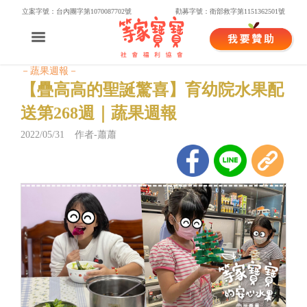
立案字號：台內團字第1070087702號
勸募字號：衛部救字第1151362501號
－蔬果週報－
【​疊高高的聖誕驚喜】育幼院水果配
送第268週｜蔬果週報
2022/05/31 作者-蕭蕭