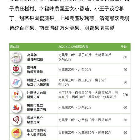
子農庄椪柑、幸福味農園玉女小番茄、小王子茂谷柳
丁、甜莃果園蜜蘋果、上和農產玫瑰蕉、清流部落農場
傳統百香果、南臺灣紅肉火龍果、明賢果園雪梨