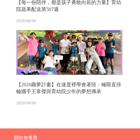
【每一份陪伴，都是孩子勇敢向前的力量】育幼
院蔬果配送第507週
2026/08/06
【2026圓夢計畫】在速度裡學會著陸：極限直排
輪國手王韋傑與育幼院少年的夢想傳承
2026/08/06
關於無毒農