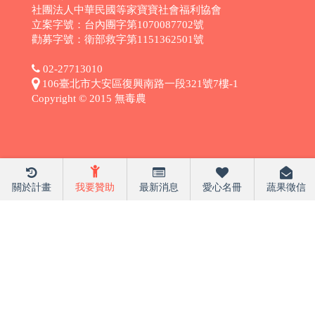
社團法人中華民國等家寶寶社會福利協會
立案字號：台內團字第1070087702號
勸募字號：衛部救字第1151362501號
02-27713010
106臺北市大安區復興南路一段321號7樓-1
Copyright © 2015 無毒農
關於計畫
我要贊助
最新消息
愛心名冊
蔬果徵信