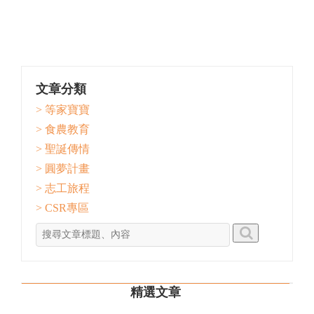
文章分類
> 等家寶寶
> 食農教育
> 聖誕傳情
> 圓夢計畫
> 志工旅程
> CSR專區
精選文章