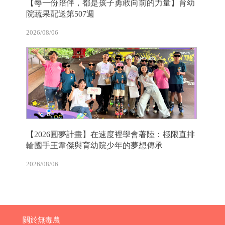
【每一份陪伴，都是孩子勇敢向前的力量】育幼
院蔬果配送第507週
2026/08/06
【2026圓夢計畫】在速度裡學會著陸：極限直排
輪國手王韋傑與育幼院少年的夢想傳承
2026/08/06
關於無毒農