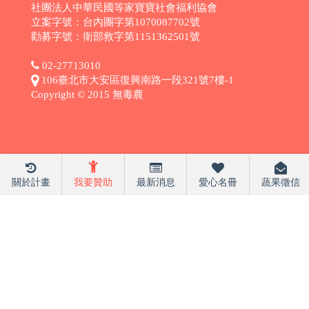
社團法人中華民國等家寶寶社會福利協會
立案字號：台內團字第1070087702號
勸募字號：衛部救字第1151362501號
02-27713010
106臺北市大安區復興南路一段321號7樓-1
Copyright © 2015 無毒農
關於計畫
我要贊助
最新消息
愛心名冊
蔬果徵信