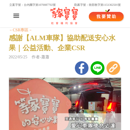
立案字號：台內團字第1070087702號
勸募字號：衛部救字第1151362501號
－CSR專區－
感謝【ALM車隊】協助配送安心水
果｜公益活動、企業CSR
2022/05/25 作者-蕭蕭