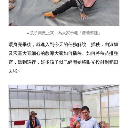
▲孩子興致上來，為大家示範「蘿蔔劈腿」
暖身完畢後，就進入到今天的任務解說—插秧，由淑媚
及宏基大哥細心的教導大家如何插秧、如何將秧苗排整
齊，聽到這裡，好多孩子就已經開始將眼光投射到稻田
去啦~