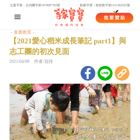
立案字號：台內團字第1070087702號
勸募字號：衛部救字第1151362501號
－食農教育－
【2021愛心稻米成長筆記 part1】與
志工團的初次見面
2021/04/08 作者-冠伶