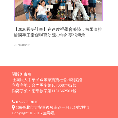
【2026圓夢計畫】在速度裡學會著陸：極限直排
輪國手王韋傑與育幼院少年的夢想傳承
2026/08/06
關於無毒農
社團法人中華民國等家寶寶社會福利協會
立案字號：台內團字第1070087702號
勸募字號：衛部救字第1151362501號
02-27713010
106臺北市大安區復興南路一段321號7樓-1
Copyright © 2015 無毒農