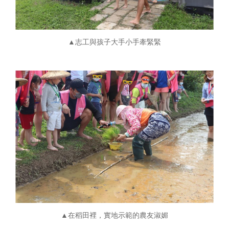
▲志工與孩子大手小手牽緊緊
▲在稻田裡，實地示範的農友淑媚