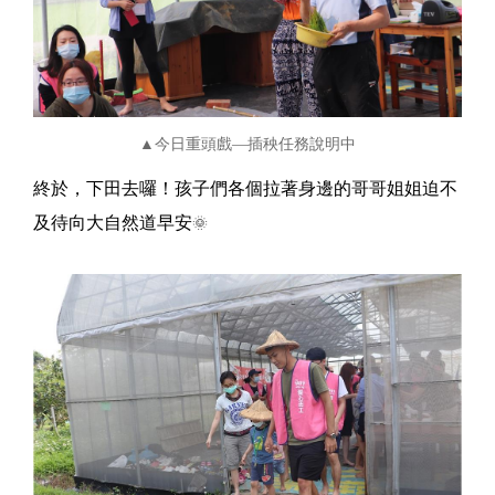
▲今日重頭戲—插秧任務說明中
終於，下田去囉！孩子們各個拉著身邊的哥哥姐姐迫不
及待向大自然道早安
🌞