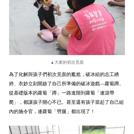
▲大家的初次見面
為了化解與孩子們初次見面的尷尬，破冰組的志工綉
婷、衣妙立刻開啟了自己所準備的破冰遊戲—蘿蔔蹲。
從基礎版本的蘿蔔「蹲」一路進階到蘿蔔「連滾帶
爬」，都讓孩子開心不已。甚至還有孩子當起了自己組
內的施令官，連蘿蔔「劈腿」都出現了！