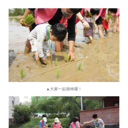
▲大家一起插秧囉！