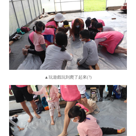
▲玩遊戲玩到爬了起來(?)