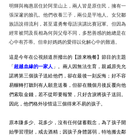
明輝與梅惠居住於阿里山上，兩人皆是原住民，擁有一
張深邃的臉孔。他們收養三子，兩位是平地人。女兒鄒
族語說得流利，甚至還勇奪母語演講比賽冠軍。但因為
經常被問及長相為何與父母不同，多愁善感的她總是在
心中有芥蒂。但幸好媽媽的愛得以化解心中的難過。
這是今年在公視頻道所撥出的【誰來晚餐】節目的主題
「
超越血緣的一家人
」。兩人因無法生育，親戚原先允
諾將第三個孩子送給他們，卻在最後一刻反悔；好不容
易輾轉打聽到有人願意送養，但卻在幾個月後反覆向他
們索取金錢，若不從即要報警，只好含淚將孩子送回。
因此，他們格外珍惜這三個得來不易的孩子。
原本賺多少、花多少，沒有任何儲蓄觀念，為了孩子開
始學習理財，戒去酒精；因孩子身體孱弱，特地搬去鄰