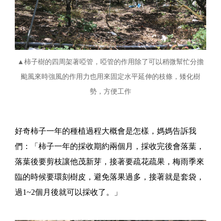
▲柿子樹的四周架著啞管，啞管的作用除了可以稍微幫忙分擔
颱風來時強風的作用力也用來固定水平延伸的枝條，矮化樹
勢，方便工作
好奇柿子一年的種植過程大概會是怎樣，媽媽告訴我
們：「柿子一年的採收期約兩個月，採收完後會落葉，
落葉後要剪枝讓他茂新芽，接著要疏花疏果，梅雨季來
臨的時候要環刻樹皮，避免落果過多，接著就是套袋，
過1~2個月後就可以採收了。」