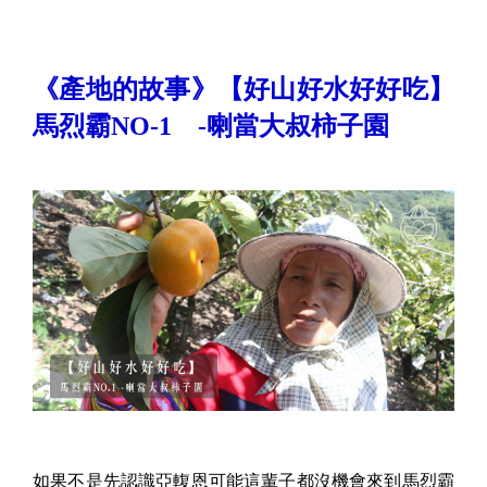
《產地的故事》【好山好水好好吃】
馬烈霸NO-1 -喇當大叔柿子園
如果不是先認識亞輹恩可能這輩子都沒機會來到馬烈霸