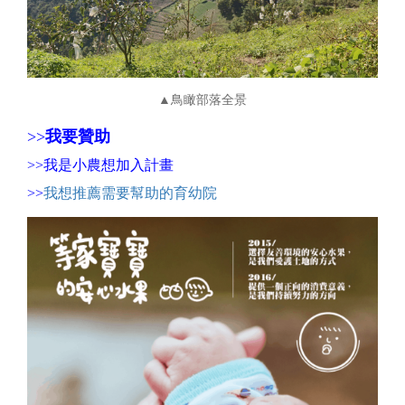
▲鳥瞰部落全景
>>
我要贊助
>>
我是小農想加入計畫
>>
我想推薦需要幫助的育幼院