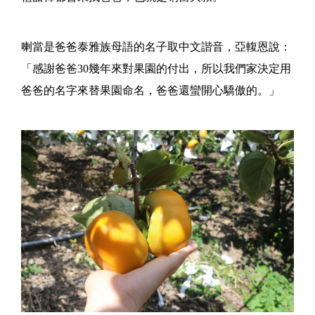
喇當是爸爸泰雅族母語的名子取中文諧音，亞輹恩說：
「感謝爸爸30幾年來對果園的付出，所以我們家決定用
爸爸的名字來替果園命名，爸爸還蠻開心驕傲的。」