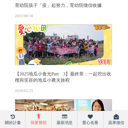
育幼院孩子「疫」起努力，育幼院徵信收據
2021/08/30
【2025地瓜小食光Part 3】最終章：一起挖出收
穫與笑容的地瓜小農夫旅程
2026/02/25
關於計畫
我要贊助
最新消息
愛心名冊
蔬果徵信