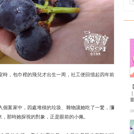
室時，包巾裡的飛兒才出生一周，社工便回憶起四年前
入個案家中，四處堆積的垃圾、雜物讓她吃了一驚，瀰
20
來，那時她探視的對象，正是眼前的小佩。