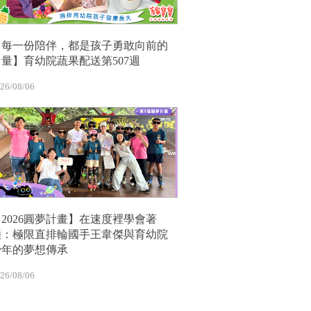
【每一份陪伴，都是孩子勇敢向前的
力量】育幼院蔬果配送第507週
26/08/06
【2026圓夢計畫】在速度裡學會著
陸：極限直排輪國手王韋傑與育幼院
少年的夢想傳承
26/08/06