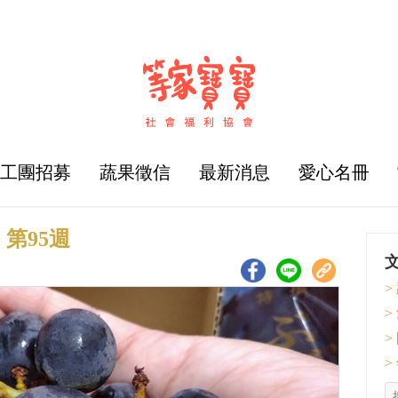
志工團招募
蔬果徵信
最新消息
愛心名冊
第95週
>
>
>
>