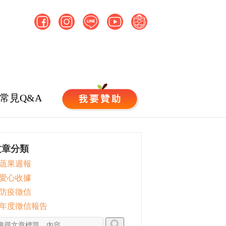
常見Q&A
文章分類
 蔬果週報
 愛心收據
 防疫徵信
 年度徵信報告