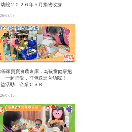
育幼院２０２６年５月捐物收據
26/08/03
📦等家寶寶食農倉庫，為孩童健康把
關 一起把愛，打包送進育幼院！｜
公益活動、企業ＣＳＲ
26/07/15