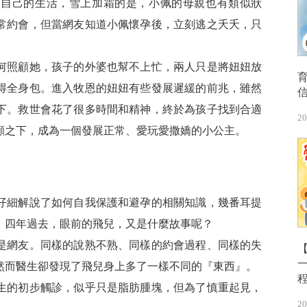
顧自己的生活，雪上加霜的是，小佩的母親也有類似狀
常約會，但當網友知道小佩懷孕後，立刻逃之夭夭，只
何照顧她，孩子的外婆也幫不上忙，兩人只是將妞妞放
得全身包。進入牧恩的妞妞有些發展遲緩的前兆，雖然
下。救世會花了很多時間和精神，終於為孩子找到合適
20
顧之下，成為一個發展正常、愛玩愛撒嬌的小公主。
仔細解說了如何自我保護和避孕的相關知識，幾番耳提
，四年過去，眼前的飛兒，又是什麼故事呢？
是網友。同樣的說熟不熟、同樣的約會過程、同樣的失
【
然而醫生卻發現了飛兒身上多了一樣不同的『東西』。
生的初步觸診，似乎只是脂肪腫塊，但為了慎重起見，
20