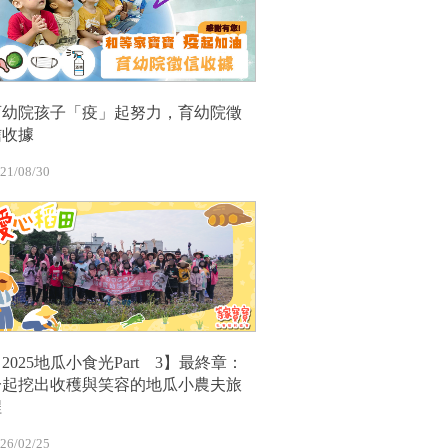
育幼院孩子「疫」起努力，育幼院徵
信收據
21/08/30
2025地瓜小食光Part 3】最終章：
一起挖出收穫與笑容的地瓜小農夫旅
程
26/02/25