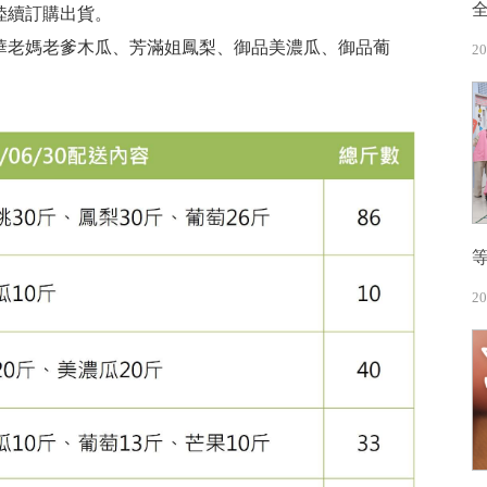
始陸續訂購出貨。
華老媽老爹木瓜、芳滿姐鳳梨、御品美濃瓜、御品葡
20
20