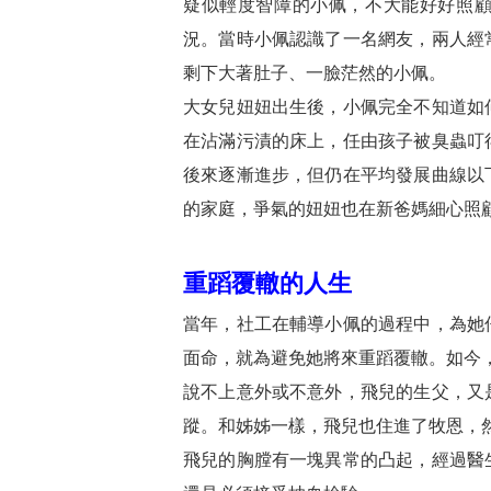
疑似輕度智障的小佩，不大能好好照
況。當時小佩認識了一名網友，兩人經
剩下大著肚子、一臉茫然的小佩。
大女兒妞妞出生後，小佩完全不知道如
在沾滿污漬的床上，任由孩子被臭蟲叮
後來逐漸進步，但仍在平均發展曲線以
的家庭，爭氣的妞妞也在新爸媽細心照
重蹈覆轍
的人生
當年，社工在輔導小佩的過程中，為她
面命，就為避免她將來重蹈覆轍。如今
說不上意外或不意外，飛兒的生父，又
蹤。和姊姊一樣，飛兒也住進了牧恩，
飛兒的胸膛有一塊異常的凸起，經過醫