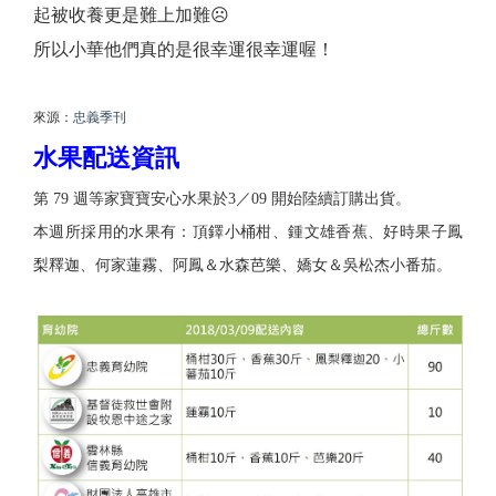
起被收養更是難上加難☹
所以小華他們真的是很幸運很幸運喔！
來源：
忠義季刊
水果配送資訊
第 79 週等家寶寶安心水果於3／09 開始陸續訂購出貨。
本週所採用的水果有：頂鐸小桶柑、鍾文雄香蕉、好時果子鳳
梨釋迦、何家蓮霧、阿鳳＆水森芭樂、嬌女＆吳松杰小番茄。