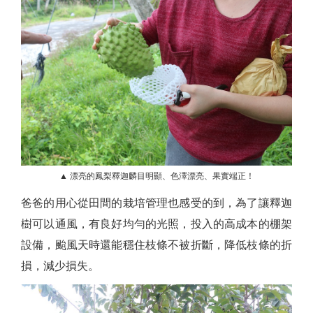
▲ 漂亮的鳳梨釋迦麟目明顯、色澤漂亮、果實端正！
爸爸的用心從田間的栽培管理也感受的到，為了讓釋迦
樹可以通風，有良好均勻的光照，投入的高成本的棚架
設備，颱風天時還能穩住枝條不被折斷，降低枝條的折
損，減少損失。