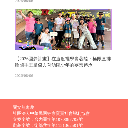
2026/08/06
【2026圓夢計畫】在速度裡學會著陸：極限直排
輪國手王韋傑與育幼院少年的夢想傳承
2026/08/06
關於無毒農
社團法人中華民國等家寶寶社會福利協會
立案字號：台內團字第1070087702號
勸募字號：衛部救字第1151362501號