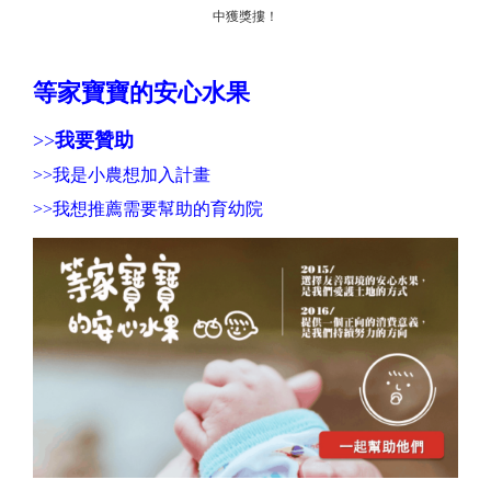
中獲獎摟！
等家寶寶的安心水果
>>
我要贊助
>>
我是小農想加入計畫
>>
我想推薦需要幫助的育幼院