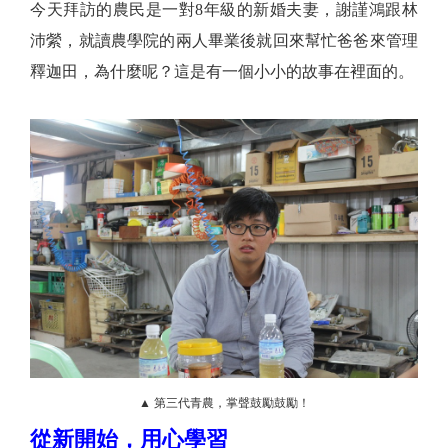
今天拜訪的農民是一對8年級的新婚夫妻，謝謹鴻跟林
沛縈，就讀農學院的兩人畢業後就回來幫忙爸爸來管理
釋迦田，為什麼呢？這是有一個小小的故事在裡面的。
▲ 第三代青農，掌聲鼓勵鼓勵！
從新開始，用心學習