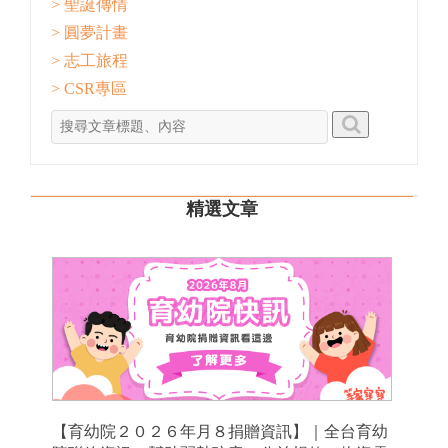
> 聖誕傳情
> 圓夢計畫
> 志工旅程
> CSR專區
精選文章
【育幼院２０２６年月８捐贈資訊】｜全台育幼