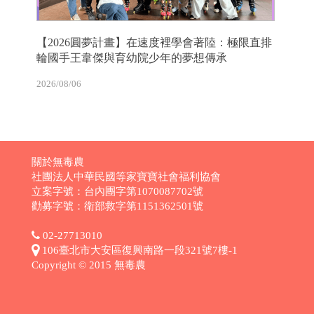
【2026圓夢計畫】在速度裡學會著陸：極限直排
輪國手王韋傑與育幼院少年的夢想傳承
2026/08/06
關於無毒農
社團法人中華民國等家寶寶社會福利協會
立案字號：台內團字第1070087702號
勸募字號：衛部救字第1151362501號
02-27713010
106臺北市大安區復興南路一段321號7樓-1
Copyright © 2015 無毒農