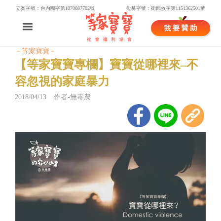
立案字號：台內團字第1070087702號
勸募字號：衛部救字第1151362501號
－等家寶寶－
【等家寶寶專欄】寶寶從哪裡來–不
容忽視的家庭暴力
2018/04/13 作者-無毒農