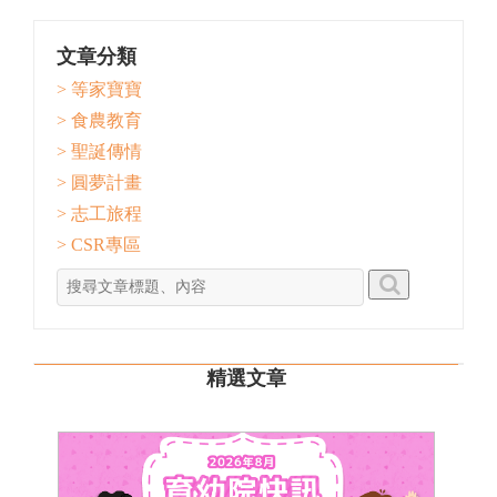
文章分類
> 等家寶寶
> 食農教育
> 聖誕傳情
> 圓夢計畫
> 志工旅程
> CSR專區
精選文章