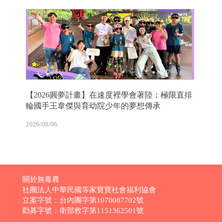
【2026圓夢計畫】在速度裡學會著陸：極限直排
輪國手王韋傑與育幼院少年的夢想傳承
2026/08/06
關於無毒農
社團法人中華民國等家寶寶社會福利協會
立案字號：台內團字第1070087702號
勸募字號：衛部救字第1151362501號