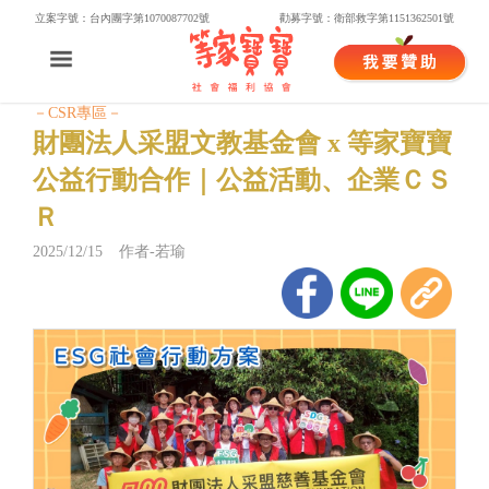
立案字號：台內團字第1070087702號
勸募字號：衛部救字第1151362501號
－CSR專區－
財團法人采盟文教基金會 x 等家寶寶
公益行動合作｜公益活動、企業ＣＳ
Ｒ
2025/12/15 作者-若瑜