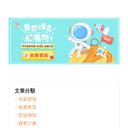
文章分類
> 等家寶寶
> 食農教育
> 聖誕傳情
> 圓夢計畫