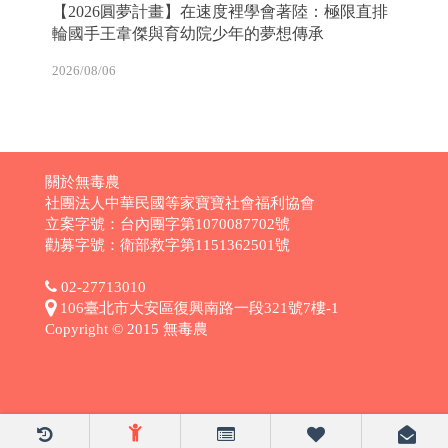
【2026圓夢計畫】在速度裡學會著陸：極限直排
輪國手王韋傑與育幼院少年的夢想傳承
2026/08/06
關於無毒農
社團法人中華民國等家寶寶社會福利協會
立案字號：台內團字第1070087702號
勸募字號：衛部救字第1151362501號
02-27713010
106臺北市大安區復興南路一段321號7樓-1
Copyright © 2015 無毒農