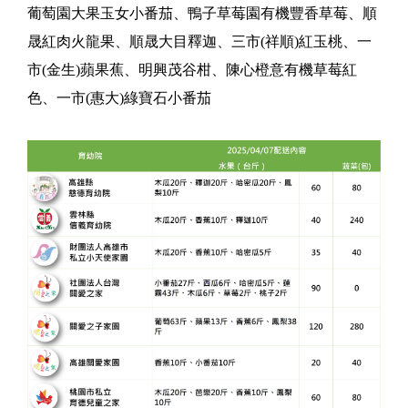
葡萄園大果玉女小番茄、鴨子草莓園有機豐香草莓、順
晟紅肉火龍果、順晟大目釋迦、三市(祥順)紅玉桃、一
市(金生)蘋果蕉、明興茂谷柑、陳心橙意有機草莓紅
色、一市(惠大)綠寶石小番茄