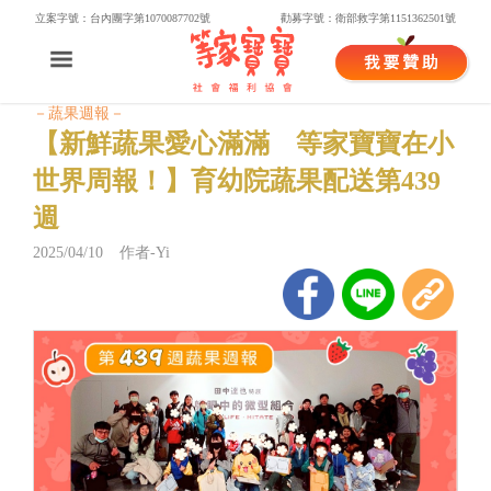
立案字號：台內團字第1070087702號
勸募字號：衛部救字第1151362501號
－蔬果週報－
【新鮮蔬果愛心滿滿 等家寶寶在小
世界周報！】育幼院蔬果配送第439
週
2025/04/10 作者-Yi