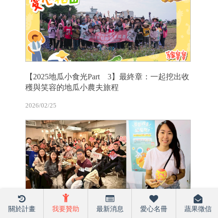
【2025地瓜小食光Part 3】最終章：一起挖出收
穫與笑容的地瓜小農夫旅程
2026/02/25
【志工專訪】成為那個引導孩子說出心聲的人：
關於計畫
我要贊助
最新消息
愛心名冊
蔬果徵信
詩晴的志工旅程