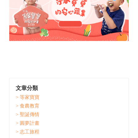
文章分類
> 等家寶寶
> 食農教育
> 聖誕傳情
> 圓夢計畫
> 志工旅程