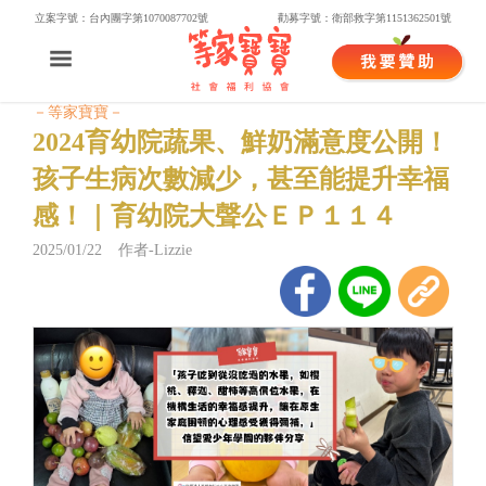
立案字號：台內團字第1070087702號
勸募字號：衛部救字第1151362501號
－等家寶寶－
2024育幼院蔬果、鮮奶滿意度公開！
孩子生病次數減少，甚至能提升幸福
感！｜育幼院大聲公ＥＰ１１４
2025/01/22 作者-Lizzie