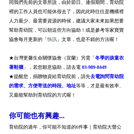
同我們先前的文章所說，由於節日、連假期間，育幼院
裡的工作人員也可能休假去了，因此此時往往是機構裡
人力最少、最需要資源的時候，建議大家未來如果想要
幫助育幼院，可以朝這些方向協助！或是參考等家寶寶
協會每月更新的「
快訊
」文章，也是不錯的方法喔！
★台灣更馨生命關懷協會（宜蘭）另需「
冬季的孩童衣
著鞋襪
」，若您願意協助，請去電
03-989-8449
★提醒您，捐贈物資給育幼院前，請先
去電詢問育幼院
的需求、方便寄送的時段、地址
等等，才是最有效率、
又最能幫助到育幼院的方式喔！
你可能也有興趣...
育幼院的過年，你可能不知道的6件事｜育幼院大聲公