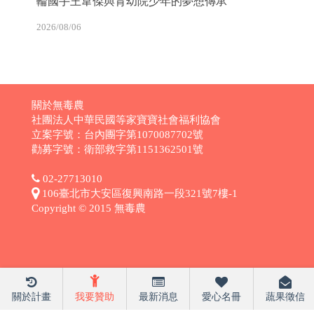
輪國手王韋傑與育幼院少年的夢想傳承
2026/08/06
關於無毒農
社團法人中華民國等家寶寶社會福利協會
立案字號：台內團字第1070087702號
勸募字號：衛部救字第1151362501號
02-27713010
106臺北市大安區復興南路一段321號7樓-1
Copyright © 2015 無毒農
關於計畫
我要贊助
最新消息
愛心名冊
蔬果徵信