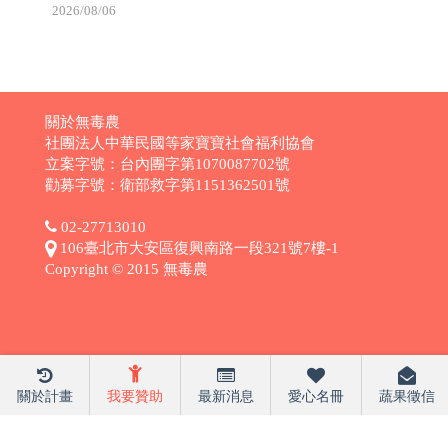
2026/08/06
關於無毒農
社團法人中華民國等家寶寶社會福利協會
立案字號：台內團字第1070087702號
勸募字號：衛部救字第1151362501號
02-27713010
106臺北市大安區復興南路一段321號7樓-1
Copyright © 2015 無毒農
關於計畫
我要贊助
最新消息
愛心名冊
蔬果徵信