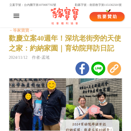
立案字號：台內團字第1070087702號
勸募字號：衛部救字第1151362501號
－等家寶寶－
歡慶立案40週年！深坑老街旁的天使
之家：約納家園｜育幼院拜訪日記
2024/11/12 作者-孟瑤