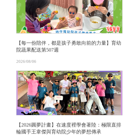
【每一份陪伴，都是孩子勇敢向前的力量】育幼
院蔬果配送第507週
2026/08/06
【2026圓夢計畫】在速度裡學會著陸：極限直排
輪國手王韋傑與育幼院少年的夢想傳承