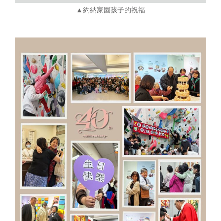
▲約納家園孩子的祝福