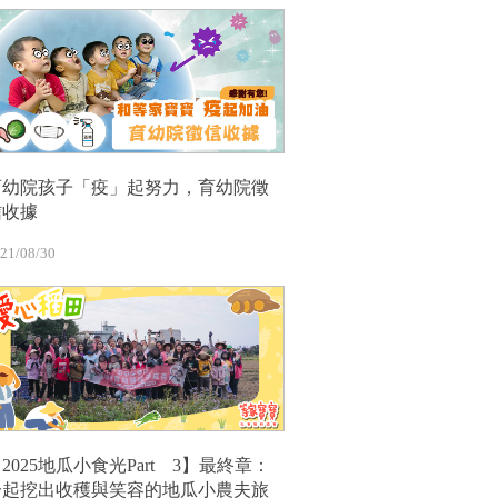
育幼院孩子「疫」起努力，育幼院徵
信收據
21/08/30
2025地瓜小食光Part 3】最終章：
一起挖出收穫與笑容的地瓜小農夫旅