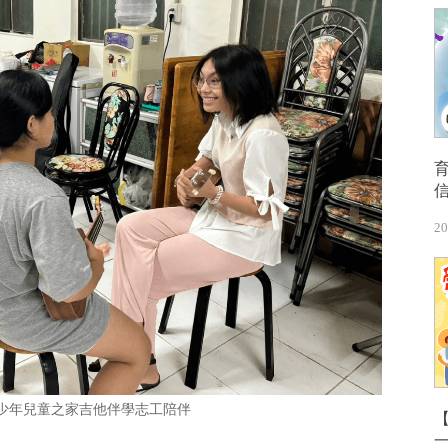
20
少年兒童之家吉他伴學志工陪伴
【