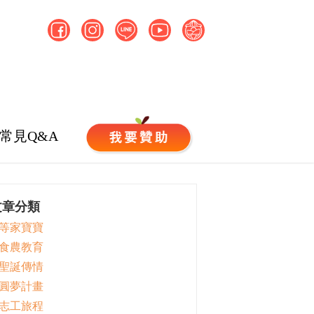
常見Q&A
文章分類
 等家寶寶
 食農教育
 聖誕傳情
 圓夢計畫
 志工旅程