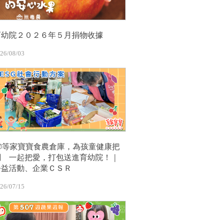
育幼院２０２６年５月捐物收據
26/08/03
📦等家寶寶食農倉庫，為孩童健康把
關 一起把愛，打包送進育幼院！｜
公益活動、企業ＣＳＲ
26/07/15