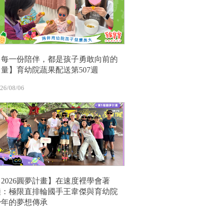
【每一份陪伴，都是孩子勇敢向前的
力量】育幼院蔬果配送第507週
26/08/06
【2026圓夢計畫】在速度裡學會著
陸：極限直排輪國手王韋傑與育幼院
少年的夢想傳承