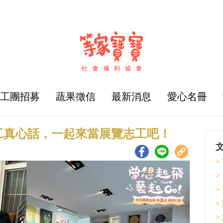
志工團招募
蔬果徵信
最新消息
愛心名冊
工真心話，一起來當展覽志工吧！
>
>
>
>
>