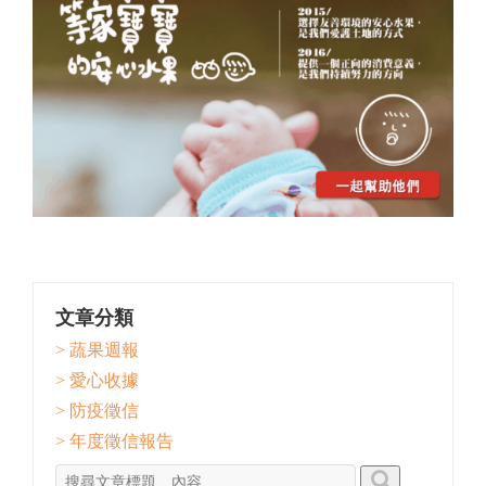
文章分類
> 蔬果週報
> 愛心收據
> 防疫徵信
> 年度徵信報告