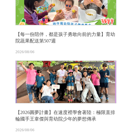
【每一份陪伴，都是孩子勇敢向前的力量】育幼
院蔬果配送第507週
2026/08/06
【2026圓夢計畫】在速度裡學會著陸：極限直排
輪國手王韋傑與育幼院少年的夢想傳承
2026/08/06