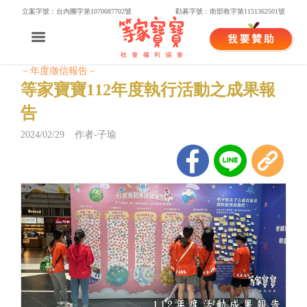
立案字號：台內團字第1070087702號
勸募字號：衛部救字第1151362501號
－年度徵信報告－
等家寶寶112年度執行活動之成果報
告
2024/02/29 作者-子瑜