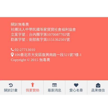
關於無毒農
社團法人中華民國等家寶寶社會福利協會
立案字號：台內團字第1070087702號
勸募字號：衛部救字第1151362501號
02-27713010
106臺北市大安區復興南路一段321號7樓-1
Copyright © 2015 無毒農
關於計畫
我要贊助
最新消息
愛心名冊
蔬果徵信