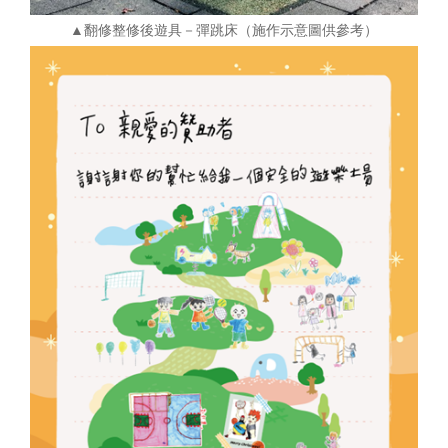
▲翻修整修後遊具－彈跳床（施作示意圖供參考）