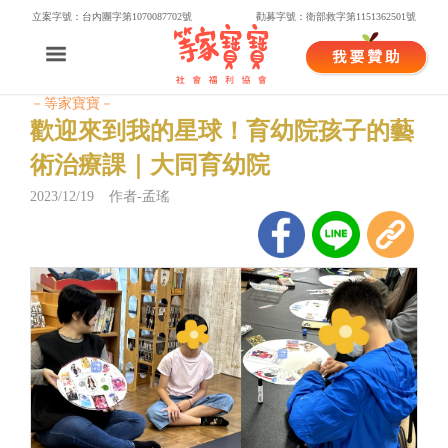
立案字號：台內團字第1070087702號
勸募字號：衛部救字第1151362501號
－等家寶寶－
歡迎來到我的星球！育幼院孩子的藝
術治療課｜大同育幼院
2023/12/19 作者-孟瑤