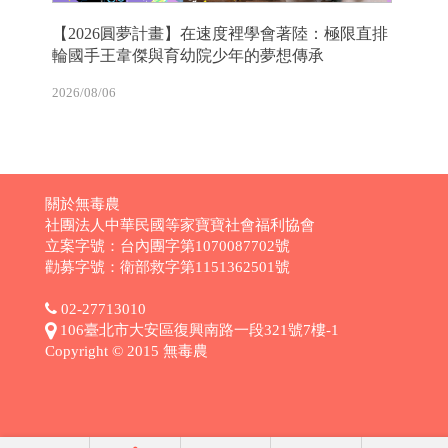
【2026圓夢計畫】在速度裡學會著陸：極限直排
輪國手王韋傑與育幼院少年的夢想傳承
2026/08/06
關於無毒農
社團法人中華民國等家寶寶社會福利協會
立案字號：台內團字第1070087702號
勸募字號：衛部救字第1151362501號
02-27713010
106臺北市大安區復興南路一段321號7樓-1
Copyright © 2015 無毒農