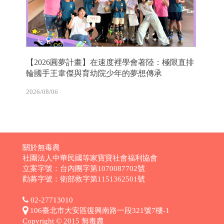
【2026圓夢計畫】在速度裡學會著陸：極限直排
輪國手王韋傑與育幼院少年的夢想傳承
2026/08/06
關於無毒農
社團法人中華民國等家寶寶社會福利協會
立案字號：台內團字第1070087702號
勸募字號：衛部救字第1151362501號
02-27713010
106臺北市大安區復興南路一段321號7樓-1
Copyright © 2015 無毒農