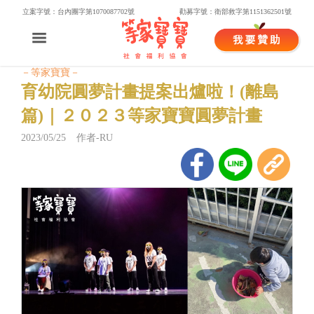
立案字號：台內團字第1070087702號
勸募字號：衛部救字第1151362501號
－等家寶寶－
育幼院圓夢計畫提案出爐啦！(離島
篇)｜２０２３等家寶寶圓夢計畫
2023/05/25 作者-RU