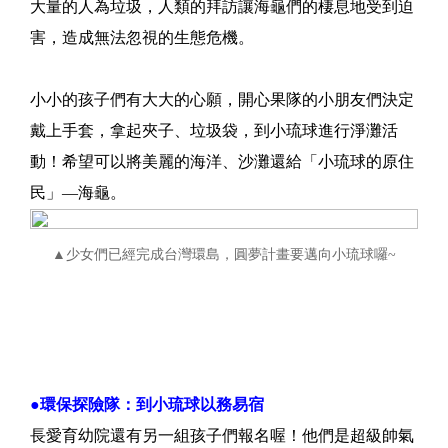
大量的人為垃圾，人類的拜訪讓海龜們的棲息地受到迫
害，造成無法忽視的生態危機。
小小的孩子們有大大的心願，開心果隊的小朋友們決定
戴上手套，拿起夾子、垃圾袋，到小琉球進行淨灘活
動！希望可以將美麗的海洋、沙灘還給「小琉球的原住
民」—海龜。
▲少女們已經完成台灣環島，圓夢計畫要邁向小琉球囉~
環保探險隊
●
環保探險隊：到小琉球以務易宿
長愛育幼院還有另一組孩子們報名喔！他們是超級帥氣