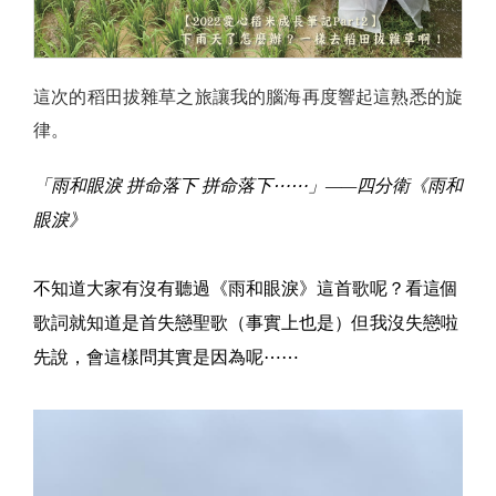
這次的稻田拔雜草之旅讓我的腦海再度響起這熟悉的旋
律。
「雨和眼淚 拼命落下 拼命落下⋯⋯」——四分衛《雨和
眼淚》
不知道大家有沒有聽過《雨和眼淚》這首歌呢？看這個
歌詞就知道是首失戀聖歌（事實上也是）但我沒失戀啦
先說，會這樣問其實是因為呢⋯⋯