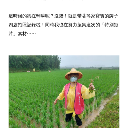
這時候的我在幹嘛呢？沒錯！就是帶著等家寶寶的牌子
四處拍照記錄啦！同時我也在努力蒐集這次的「特別短
片」素材⋯⋯