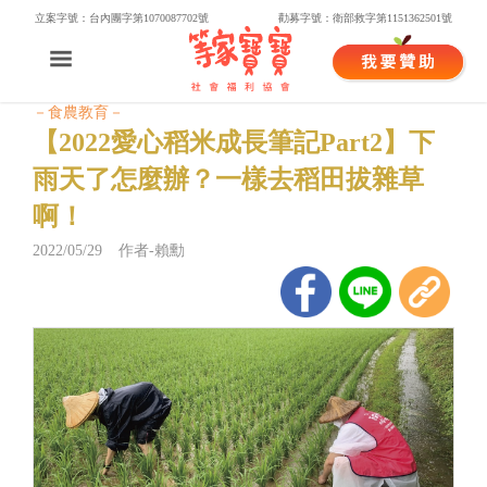
立案字號：台內團字第1070087702號
勸募字號：衛部救字第1151362501號
－食農教育－
【2022愛心稻米成長筆記Part2】下
雨天了怎麼辦？一樣去稻田拔雜草
啊！
2022/05/29 作者-賴勳