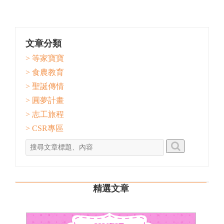
文章分類
> 等家寶寶
> 食農教育
> 聖誕傳情
> 圓夢計畫
> 志工旅程
> CSR專區
精選文章