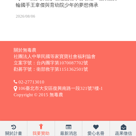
輪國手王韋傑與育幼院少年的夢想傳承
2026/08/06
關於無毒農
社團法人中華民國等家寶寶社會福利協會
立案字號：台內團字第1070087702號
勸募字號：衛部救字第1151362501號
02-27713010
106臺北市大安區復興南路一段321號7樓-1
Copyright © 2015 無毒農
關於計畫
我要贊助
最新消息
愛心名冊
蔬果徵信