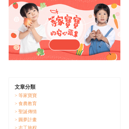
文章分類
> 等家寶寶
> 食農教育
> 聖誕傳情
> 圓夢計畫
> 志工旅程