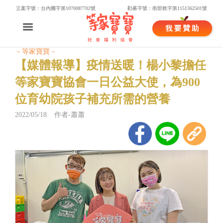
立案字號：台內團字第1070087702號
勸募字號：衛部救字第1151362501號
－等家寶寶－
【媒體報導】疫情送暖！楊小黎擔任
等家寶寶協會一日公益大使，為900
位育幼院孩子補充所需的營養
2022/05/18 作者-蕭蕭