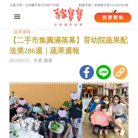
立案字號：台內團字第1070087702號
勸募字號：衛部救字第1151362501號
－蔬果週報－
【二手市集圓滿落幕】育幼院蔬果配
送第286週｜蔬果週報
2022/05/25 作者-蕭蕭