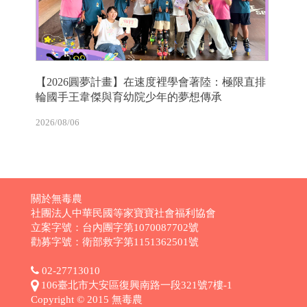
【2026圓夢計畫】在速度裡學會著陸：極限直排
輪國手王韋傑與育幼院少年的夢想傳承
2026/08/06
關於無毒農
社團法人中華民國等家寶寶社會福利協會
立案字號：台內團字第1070087702號
勸募字號：衛部救字第1151362501號
02-27713010
106臺北市大安區復興南路一段321號7樓-1
Copyright © 2015 無毒農