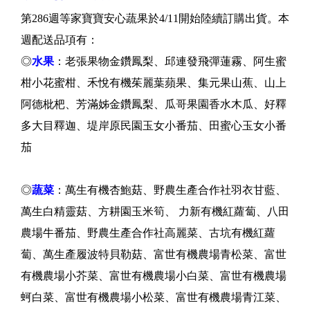
第286週等家寶寶安心蔬果於4/11開始陸續訂購出貨。本
週配送品項有：
◎
水果
：老張果物金鑽鳳梨、邱連發飛彈蓮霧、阿生蜜
柑小花蜜柑、禾悅有機茱麗葉蘋果、集元果山蕉、山上
阿德枇杷、芳滿姊金鑽鳳梨、瓜哥果園香水木瓜、好釋
多大目釋迦、堤岸原民園玉女小番茄、田蜜心玉女小番
茄
◎
蔬菜
：萬生有機杏鮑菇、野農生產合作社羽衣甘藍、
萬生白精靈菇、方耕園玉米筍、 力新有機紅蘿蔔、八田
農場牛番茄、野農生產合作社高麗菜、古坑有機紅蘿
蔔、萬生產履波特貝勒菇、富世有機農場青松菜、富世
有機農場小芥菜、富世有機農場小白菜、富世有機農場
蚵白菜、富世有機農場小松菜、富世有機農場青江菜、