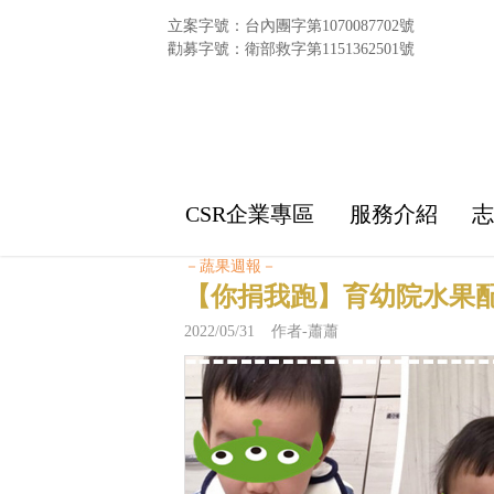
立案字號：台內團字第1070087702號
勸募字號：衛部救字第1151362501號
CSR企業專區
服務介紹
－蔬果週報－
【你捐我跑】育幼院水果配
2022/05/31 作者-蕭蕭