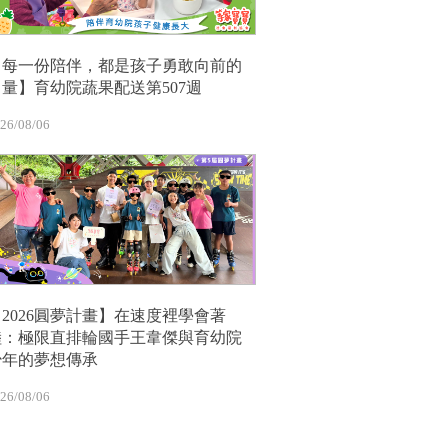
【每一份陪伴，都是孩子勇敢向前的
力量】育幼院蔬果配送第507週
26/08/06
【2026圓夢計畫】在速度裡學會著
陸：極限直排輪國手王韋傑與育幼院
少年的夢想傳承
26/08/06