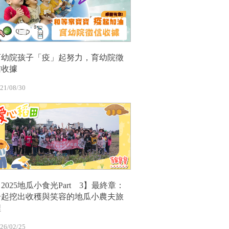
育幼院孩子「疫」起努力，育幼院徵
信收據
21/08/30
2025地瓜小食光Part 3】最終章：
一起挖出收穫與笑容的地瓜小農夫旅
程
26/02/25