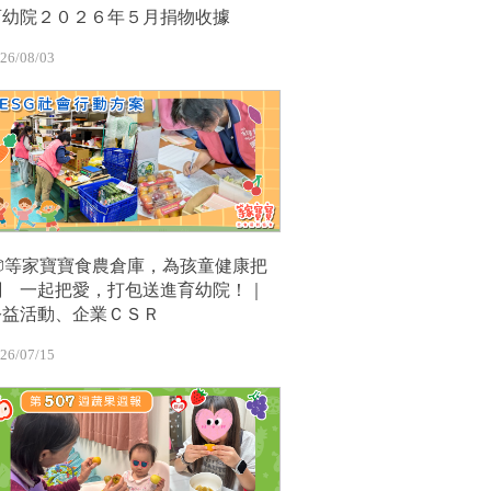
育幼院２０２６年５月捐物收據
26/08/03
📦等家寶寶食農倉庫，為孩童健康把
關 一起把愛，打包送進育幼院！｜
公益活動、企業ＣＳＲ
26/07/15