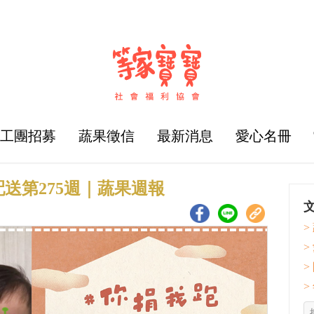
志工團招募
蔬果徵信
最新消息
愛心名冊
送第275週｜蔬果週報
>
>
>
>