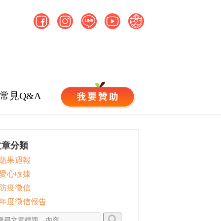
常見Q&A
文章分類
 蔬果週報
 愛心收據
 防疫徵信
 年度徵信報告