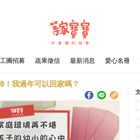
志工團招募
蔬果徵信
最新消息
愛心名冊
老師！我過年可以回家嗎？
>
>
>
>
>