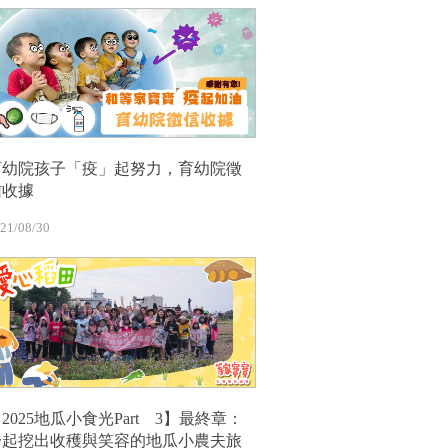
育幼院孩子「疫」起努力，育幼院徵
信收據
21/08/30
2025地瓜小食光Part 3】最終章：
一起挖出收穫與笑容的地瓜小農夫旅