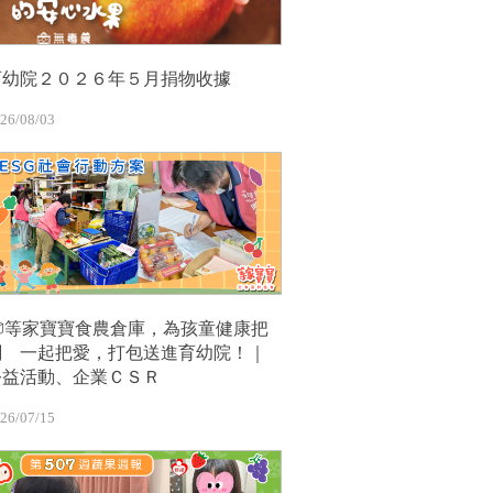
育幼院２０２６年５月捐物收據
26/08/03
📦等家寶寶食農倉庫，為孩童健康把
關 一起把愛，打包送進育幼院！｜
公益活動、企業ＣＳＲ
26/07/15