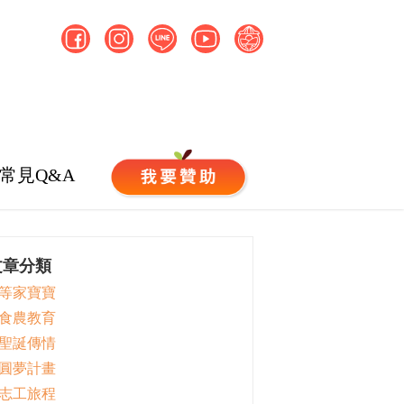
常見Q&A
文章分類
 等家寶寶
 食農教育
 聖誕傳情
 圓夢計畫
 志工旅程