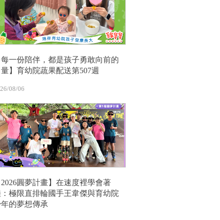
【每一份陪伴，都是孩子勇敢向前的
力量】育幼院蔬果配送第507週
26/08/06
【2026圓夢計畫】在速度裡學會著
陸：極限直排輪國手王韋傑與育幼院
少年的夢想傳承