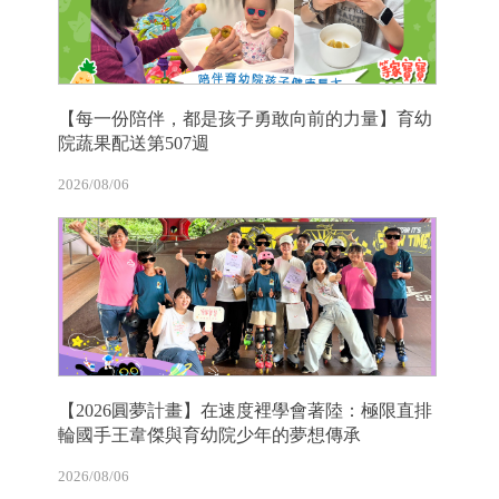
【每一份陪伴，都是孩子勇敢向前的力量】育幼
院蔬果配送第507週
2026/08/06
【2026圓夢計畫】在速度裡學會著陸：極限直排
輪國手王韋傑與育幼院少年的夢想傳承
2026/08/06