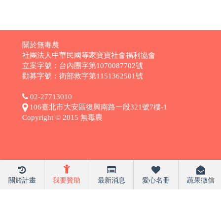
關於無毒農
社團法人中華民國等家寶寶社會福利協會
立案字號：台內團字第1070087702號
勸募字號：衛部救字第1151362501號
02-27713010
106臺北市大安區復興南路一段321號7樓-1
Copyright © 2015 無毒農
關於計畫
我要贊助
最新消息
愛心名冊
蔬果徵信