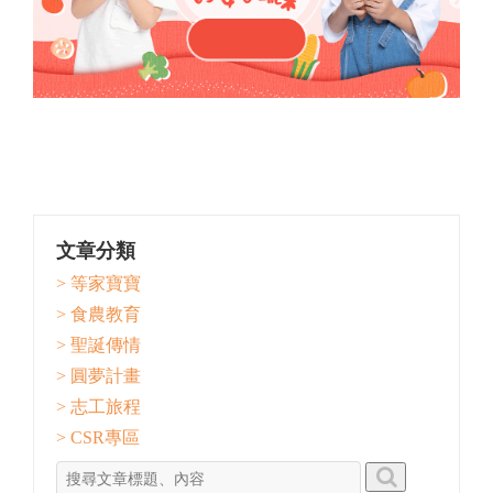
文章分類
> 等家寶寶
> 食農教育
> 聖誕傳情
> 圓夢計畫
> 志工旅程
> CSR專區