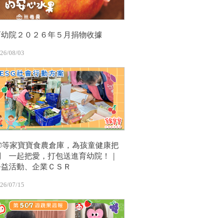
育幼院２０２６年５月捐物收據
26/08/03
📦等家寶寶食農倉庫，為孩童健康把
關 一起把愛，打包送進育幼院！｜
公益活動、企業ＣＳＲ
26/07/15