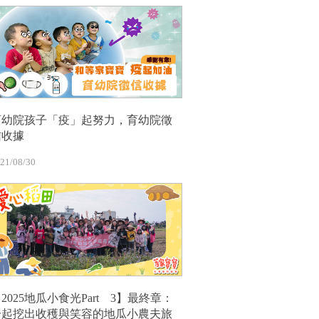
育幼院孩子「疫」起努力，育幼院徵
信收據
21/08/30
2025地瓜小食光Part 3】最終章：
一起挖出收穫與笑容的地瓜小農夫旅