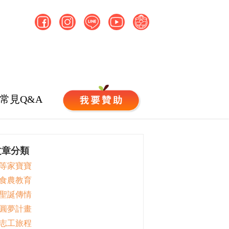
常見Q&A
文章分類
 等家寶寶
 食農教育
 聖誕傳情
 圓夢計畫
 志工旅程