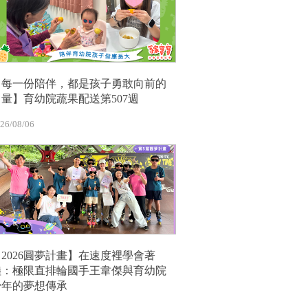
【每一份陪伴，都是孩子勇敢向前的
力量】育幼院蔬果配送第507週
26/08/06
【2026圓夢計畫】在速度裡學會著
陸：極限直排輪國手王韋傑與育幼院
少年的夢想傳承