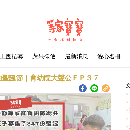
志工團招募
蔬果徵信
最新消息
愛心名冊
的聖誕節｜育幼院大聲公ＥＰ３７
>
>
>
>
>